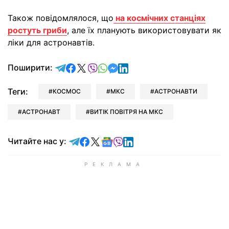
Також повідомлялося, що
на космічних станціях
ростуть гриби
, але їх планують використовувати як
ліки для астронавтів.
відправити у Telegram
поділитись у Facebook
поділитись у X
відправити у Viber
відправити у Whatsapp
відправити у Messenger
відправити у LinkedIn
Поширити:
Теги:
КОСМОС
МКС
АСТРОНАВТИ
АСТРОНАВТ
ВИТІК ПОВІТРЯ НА МКС
Читайте у Telegram
Читайте у Facebook
Читайте у X
Читайте у Google news
Читайте у Viber
Читайте у LinkedIn
Читайте нас у: