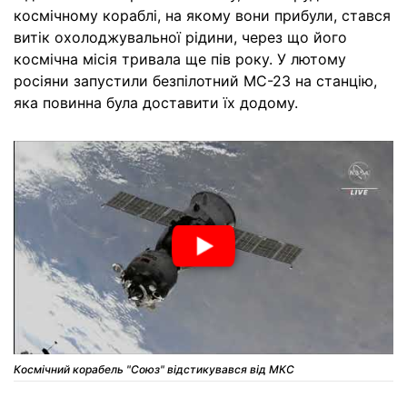
космічному кораблі, на якому вони прибули, стався
витік охолоджувальної рідини, через що його
космічна місія тривала ще пів року. У лютому
росіяни запустили безпілотний МС-23 на станцію,
яка повинна була доставити їх додому.
Космічний корабель "Союз" відстикувався від МКС