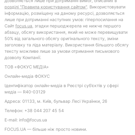
дозволяється лише при дотриманні вимог, описаних в
розділі "Правила користування сайтом"
. Використовувати
інформацію, розміщену на даному ресурсі, дозволяється
лише при дотриманні наступних умов: гіперпосилання на
Cайт
focus.ua
, згадки першоджерела не нижче першого
абзацу, обсягу використання, який не може перевищувати
50% від загального обсягу оригінального тексту, зміни
заголовку та ліда матеріалу. Використання більшого обсягу
тексту можливе лише за умови отримання письмового
дозволу Компанії.
ТОВ «ФОКУС МЕДІА»
Онлайн-медіа ФОКУС
Ідентифікатор онлайн-медіа в Реєстрі суб’єктів у сфері
медіа — R40-03129
Адреса: 01133, м. Київ, бульвар Лесі Українки, 26
Телефон: +38 044 207 45 54
E-mail: info@focus.ua
FOCUS.UA — більше ніж просто новини.