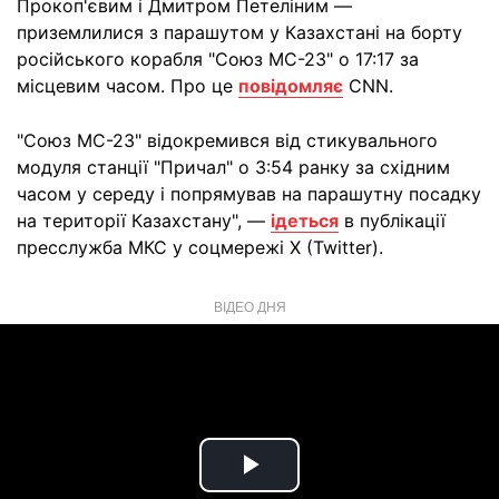
Прокоп'євим і Дмитром Петеліним —
приземлилися з парашутом у Казахстані на борту
російського корабля "Союз МС-23" о 17:17 за
місцевим часом. Про це
повідомляє
CNN.
"Союз МС-23" відокремився від стикувального
модуля станції "Причал" о 3:54 ранку за східним
часом у середу і попрямував на парашутну посадку
на території Казахстану", —
ідеться
в публікації
пресслужба МКС у соцмережі X (Twitter).
ВІДЕО ДНЯ
Play