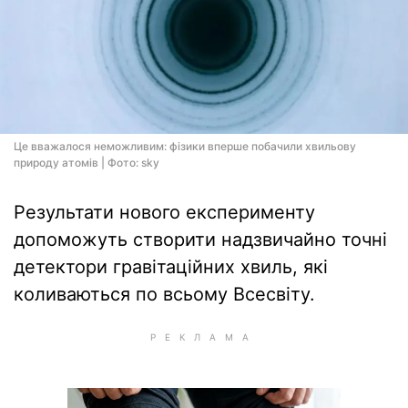
Це вважалося неможливим: фізики вперше побачили хвильову
природу атомів | Фото: sky
Результати нового експерименту
допоможуть створити надзвичайно точні
детектори гравітаційних хвиль, які
коливаються по всьому Всесвіту.