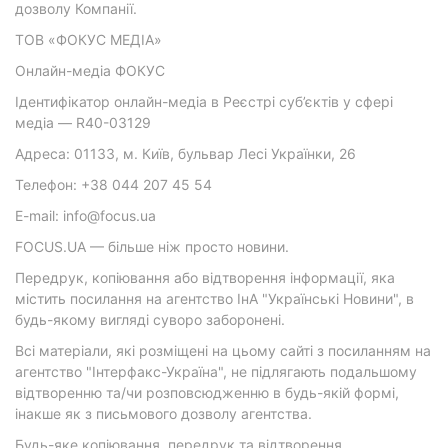
дозволу Компанії.
ТОВ «ФОКУС МЕДІА»
Онлайн-медіа ФОКУС
Ідентифікатор онлайн-медіа в Реєстрі суб’єктів у сфері
медіа — R40-03129
Адреса: 01133, м. Київ, бульвар Лесі Українки, 26
Телефон: +38 044 207 45 54
E-mail: info@focus.ua
FOCUS.UA — більше ніж просто новини.
Передрук, копіювання або відтворення інформації, яка
містить посилання на агентство ІнА "Українські Новини", в
будь-якому вигляді суворо заборонені.
Всі матеріали, які розміщені на цьому сайті з посиланням на
агентство "Інтерфакс-Україна", не підлягають подальшому
відтворенню та/чи розповсюдженню в будь-якій формі,
інакше як з письмового дозволу агентства.
Будь-яке копіювання, передрук та відтворення