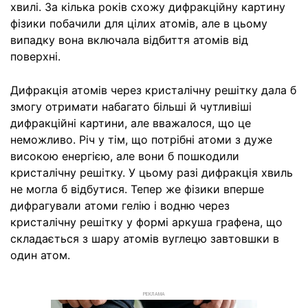
хвилі. За кілька років схожу дифракційну картину
фізики побачили для цілих атомів, але в цьому
випадку вона включала відбиття атомів від
поверхні.
Дифракція атомів через кристалічну решітку дала б
змогу отримати набагато більші й чутливіші
дифракційні картини, але вважалося, що це
неможливо. Річ у тім, що потрібні атоми з дуже
високою енергією, але вони б пошкодили
кристалічну решітку. У цьому разі дифракція хвиль
не могла б відбутися. Тепер же фізики вперше
дифрагували атоми гелію і водню через
кристалічну решітку у формі аркуша графена, що
складається з шару атомів вуглецю завтовшки в
один атом.
РЕКЛАМА