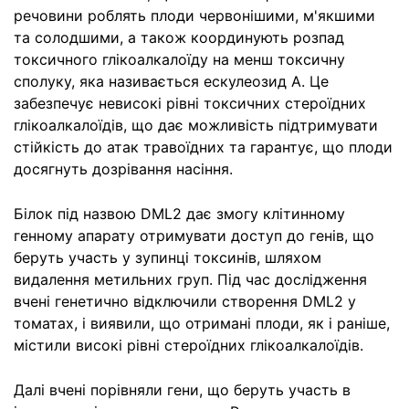
речовини роблять плоди червонішими, м'якшими
та солодшими, а також координують розпад
токсичного глікоалкалоїду на менш токсичну
сполуку, яка називається ескулеозид А. Це
забезпечує невисокі рівні токсичних стероїдних
глікоалкалоїдів, що дає можливість підтримувати
стійкість до атак травоїдних та гарантує, що плоди
досягнуть дозрівання насіння.
Білок під назвою DML2 дає змогу клітинному
генному апарату отримувати доступ до генів, що
беруть участь у зупинці токсинів, шляхом
видалення метильних груп. Під час дослідження
вчені генетично відключили створення DML2 у
томатах, і виявили, що отримані плоди, як і раніше,
містили високі рівні стероїдних глікоалкалоїдів.
Далі вчені порівняли гени, що беруть участь в