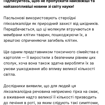
Підписуйтесь, щоб не пропускати найсвіжіші та
найзахопливіші новини зі світу науки!
Пасльонові використовують стероїдні
глікоалкалоїди як природний захист від шкідників.
Передбачається, що ці молекули втручаються в
мембрани клітин тварин, пошкоджуючи їх, а
зрештою спричиняючи загибель клітин.
Ще одним представником токсичного сімейства є
картопля — її виростили з безпечним рівнем цих
сполук, хоча вона також здатна виробляти їх за
умови ушкодження або впливу великої кількості
світла.
Дослідники виявили, що для людей ця
лікоалкалоїдна речовина неприємно гірка на смак,
а вживання надто великої її кількості призводить
до печіння в роті, за яким слідують такі симптоми,