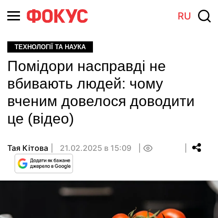
RU
ТЕХНОЛОГІЇ ТА НАУКА
Помідори насправді не
вбивають людей: чому
вченим довелося доводити
це (відео)
Тая Кітова
21.02.2025 в 15:09
0