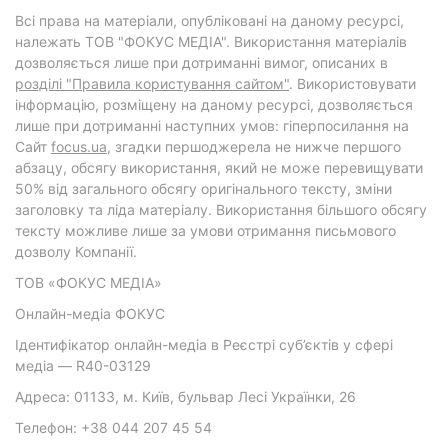
Всі права на матеріали, опубліковані на даному ресурсі,
належать ТОВ "ФОКУС МЕДІА". Використання матеріалів
дозволяється лише при дотриманні вимог, описаних в
розділі "Правила користування сайтом"
. Використовувати
інформацію, розміщену на даному ресурсі, дозволяється
лише при дотриманні наступних умов: гіперпосилання на
Cайт
focus.ua
, згадки першоджерела не нижче першого
абзацу, обсягу використання, який не може перевищувати
50% від загального обсягу оригінального тексту, зміни
заголовку та ліда матеріалу. Використання більшого обсягу
тексту можливе лише за умови отримання письмового
дозволу Компанії.
ТОВ «ФОКУС МЕДІА»
Онлайн-медіа ФОКУС
Ідентифікатор онлайн-медіа в Реєстрі суб’єктів у сфері
медіа — R40-03129
Адреса: 01133, м. Київ, бульвар Лесі Українки, 26
Телефон: +38 044 207 45 54