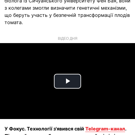
біолога із Сичуанського університету Фен Бая, вони
з колегами змогли визначити генетичні механізми,
що беруть участь у безпечній трансформації плодів
томата.
ВІДЕО ДНЯ
Play
Video
У Фокус. Технології з'явився свій
Telegram-канал
.