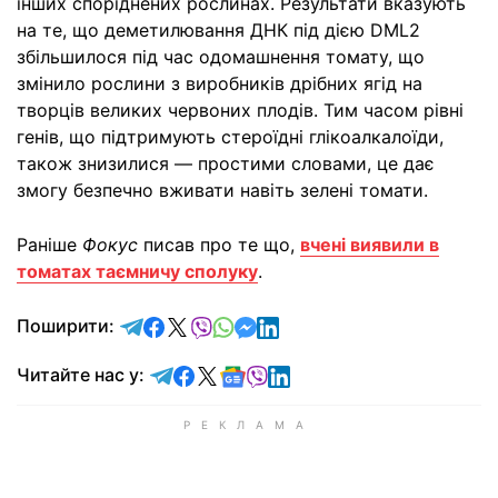
інших споріднених рослинах. Результати вказують
на те, що деметилювання ДНК під дією DML2
збільшилося під час одомашнення томату, що
змінило рослини з виробників дрібних ягід на
творців великих червоних плодів. Тим часом рівні
генів, що підтримують стероїдні глікоалкалоїди,
також знизилися — простими словами, це дає
змогу безпечно вживати навіть зелені томати.
Раніше
Фокус
писав про те що,
вчені виявили в
томатах таємничу сполуку
.
відправити у Telegram
поділитись у Facebook
поділитись у X
відправити у Viber
відправити у Whatsapp
відправити у Messenger
відправити у LinkedIn
Поширити:
Читайте у Telegram
Читайте у Facebook
Читайте у X
Читайте у Google news
Читайте у Viber
Читайте у LinkedIn
Читайте нас у: