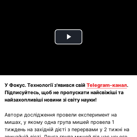
Play
Video
У Фокус. Технології з'явився свій
Telegram-канал
.
Підписуйтесь, щоб не пропускати найсвіжіші та
найзахопливіші новини зі світу науки!
Автори дослідження провели експеримент на
мишах, у якому одна група мишей провела 1
тиждень на західній дієті з перервами у 2 тижні на
звичайній дієті. Друга група мишей під час усього