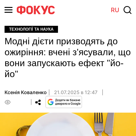
RU
ТЕХНОЛОГІЇ ТА НАУКА
Модні дієти призводять до
ожиріння: вчені з'ясували, що
вони запускають ефект "йо-
йо"
Ксенія Коваленко
21.07.2025 в 12:47
0