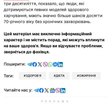
три десятиліття, показало, що люди, які
дотримуються певних моделей здорового
харчування, мають значно більше шансів досягти
70-річного віку без хронічних захворювань.
Цей матеріал має виключно інформаційний
характер і не містить порад, які можуть вплинути
на ваше здоров'я. Якщо ви відчуваєте проблеми,
зверніться до фахівця.
відправити у Telegram
поділитись у Facebook
поділитись у X
відправити у Viber
відправити у Whatsapp
відправити у Messenger
відправити у LinkedIn
Поширити:
Теги:
ЗДОРОВ'Я
ДІЄТА
ОЖИРІННЯ
Читайте у Telegram
Читайте у Facebook
Читайте у X
Читайте у Google news
Читайте у Viber
Читайте у LinkedIn
Читайте нас у: