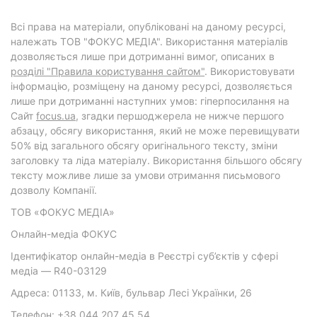
Всі права на матеріали, опубліковані на даному ресурсі,
належать ТОВ "ФОКУС МЕДІА". Використання матеріалів
дозволяється лише при дотриманні вимог, описаних в
розділі "Правила користування сайтом"
. Використовувати
інформацію, розміщену на даному ресурсі, дозволяється
лише при дотриманні наступних умов: гіперпосилання на
Cайт
focus.ua
, згадки першоджерела не нижче першого
абзацу, обсягу використання, який не може перевищувати
50% від загального обсягу оригінального тексту, зміни
заголовку та ліда матеріалу. Використання більшого обсягу
тексту можливе лише за умови отримання письмового
дозволу Компанії.
ТОВ «ФОКУС МЕДІА»
Онлайн-медіа ФОКУС
Ідентифікатор онлайн-медіа в Реєстрі суб’єктів у сфері
медіа — R40-03129
Адреса: 01133, м. Київ, бульвар Лесі Українки, 26
Телефон: +38 044 207 45 54