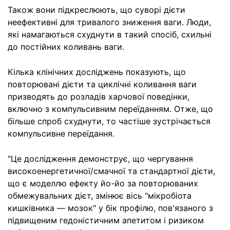
Також вони підкреслюють, що суворі дієти
неефективні для тривалого зниження ваги. Люди,
які намагаються схуднути в такий спосіб, схильні
до постійних коливань ваги.
Кілька клінічних досліджень показують, що
повторювані дієти та циклічні коливання ваги
призводять до розладів харчової поведінки,
включно з компульсивним переїданням. Отже, що
більше спроб схуднути, то частіше зустрічається
компульсивне переїдання.
"Це дослідження демонструє, що чергування
високоенергетичної/смачної та стандартної дієти,
що є моделлю ефекту йо-йо за повторюваних
обмежувальних дієт, змінює вісь "мікробіота
кишківника — мозок" у бік профілю, пов'язаного з
підвищеним гедоністичним апетитом і ризиком