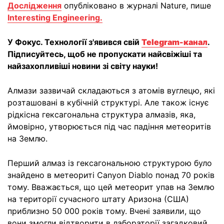
Дослідження
опубліковано в журналі Nature, пише
Interesting Engineering.
У Фокус. Технології з'явився свій
Telegram-канал
.
Підписуйтесь, щоб не пропускати найсвіжіші та
найзахопливіші новини зі світу науки!
Алмази зазвичай складаються з атомів вуглецю, які
розташовані в кубічній структурі. Але також існує
рідкісна гексагональна структура алмазів, яка,
ймовірно, утворюється під час падіння метеоритів
на Землю.
Перший алмаз із гексагональною структурою було
знайдено в метеориті Canyon Diablo понад 70 років
тому. Вважається, що цей метеорит упав на Землю
на території сучасного штату Аризона (США)
приблизно 50 000 років тому. Вчені заявили, що
вони змогли відтворити в лабораторії загадковий