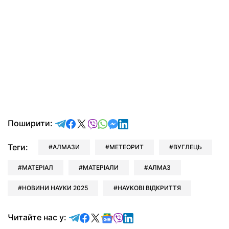
відправити у Telegram
поділитись у Facebook
поділитись у X
відправити у Viber
відправити у Whatsapp
відправити у Messenger
відправити у LinkedIn
Поширити:
Теги:
АЛМАЗИ
МЕТЕОРИТ
ВУГЛЕЦЬ
МАТЕРІАЛ
МАТЕРІАЛИ
АЛМАЗ
НОВИНИ НАУКИ 2025
НАУКОВІ ВІДКРИТТЯ
Читайте у Telegram
Читайте у Facebook
Читайте у X
Читайте у Google news
Читайте у Viber
Читайте у LinkedIn
Читайте нас у: