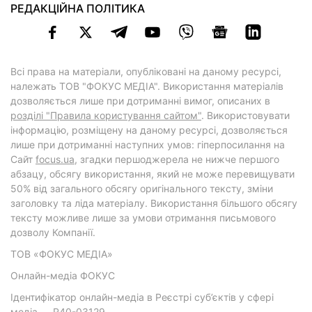
РЕДАКЦІЙНА ПОЛІТИКА
Всі права на матеріали, опубліковані на даному ресурсі,
належать ТОВ "ФОКУС МЕДІА". Використання матеріалів
дозволяється лише при дотриманні вимог, описаних в
розділі "Правила користування сайтом"
. Використовувати
інформацію, розміщену на даному ресурсі, дозволяється
лише при дотриманні наступних умов: гіперпосилання на
Cайт
focus.ua
, згадки першоджерела не нижче першого
абзацу, обсягу використання, який не може перевищувати
50% від загального обсягу оригінального тексту, зміни
заголовку та ліда матеріалу. Використання більшого обсягу
тексту можливе лише за умови отримання письмового
дозволу Компанії.
ТОВ «ФОКУС МЕДІА»
Онлайн-медіа ФОКУС
Ідентифікатор онлайн-медіа в Реєстрі суб’єктів у сфері
медіа — R40-03129