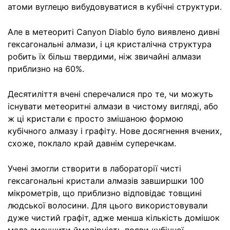
атоми вуглецю вибудовуватися в кубічні структури.
Але в метеориті Canyon Diablo було виявлено дивні
гексагональні алмази, і ця кристалічна структура
робить їх більш твердими, ніж звичайні алмази
приблизно на 60%.
Десятиліття вчені сперечалися про те, чи можуть
існувати метеоритні алмази в чистому вигляді, або
ж ці кристали є просто змішаною формою
кубічного алмазу і графіту. Нове досягнення вчених,
схоже, поклало край давнім суперечкам.
Учені змогли створити в лабораторії чисті
гексагональні кристали алмазів завширшки 100
мікрометрів, що приблизно відповідає товщині
людської волосини. Для цього використовували
дуже чистий графіт, адже менша кількість домішок