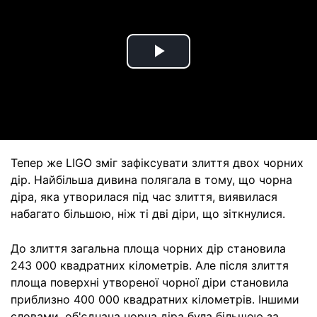
Play
Video
Тепер же LIGO зміг зафіксувати злиття двох чорних
дір. Найбільша дивина полягала в тому, що чорна
діра, яка утворилася під час злиття, виявилася
набагато більшою, ніж ті дві діри, що зіткнулися.
До злиття загальна площа чорних дір становила
243 000 квадратних кілометрів. Але після злиття
площа поверхні утвореної чорної діри становила
приблизно 400 000 квадратних кілометрів. Іншими
словами, об'єднана чорна діра була більшою за