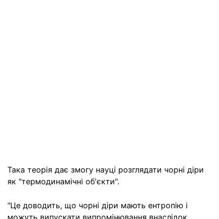
Така теорія дає змогу науці розглядати чорні діри
як "термодинамічні об'єкти".
"Це доводить, що чорні діри мають ентропію і
можуть випускати випромінювання внаслідок