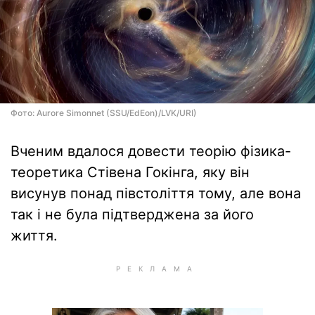
Фото: Aurore Simonnet (SSU/EdEon)/LVK/URI)
Вченим вдалося довести теорію фізика-
теоретика Стівена Гокінга, яку він
висунув понад півстоліття тому, але вона
так і не була підтверджена за його
життя.