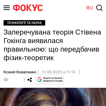
RU
ТЕХНОЛОГІЇ ТА НАУКА
Заперечувана теорія Стівена
Гокінга виявилася
правильною: що передбачив
фізик-теоретик
Ксенія Коваленко
11.09.2025 в 11:10
0