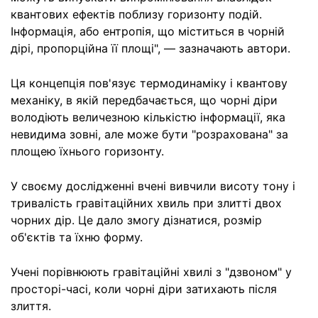
квантових ефектів поблизу горизонту подій.
Інформація, або ентропія, що міститься в чорній
дірі, пропорційна її площі", — зазначають автори.
Ця концепція пов'язує термодинаміку і квантову
механіку, в якій передбачається, що чорні діри
володіють величезною кількістю інформації, яка
невидима зовні, але може бути "розрахована" за
площею їхнього горизонту.
У своєму дослідженні вчені вивчили висоту тону і
тривалість гравітаційних хвиль при злитті двох
чорних дір. Це дало змогу дізнатися, розмір
об'єктів та їхню форму.
Учені порівнюють гравітаційні хвилі з "дзвоном" у
просторі-часі, коли чорні діри затихають після
злиття.