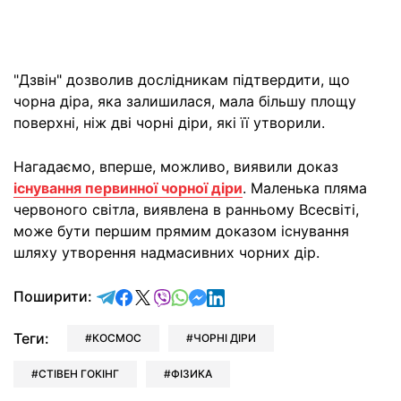
"Дзвін" дозволив дослідникам підтвердити, що
чорна діра, яка залишилася, мала більшу площу
поверхні, ніж дві чорні діри, які її утворили.
Нагадаємо, вперше, можливо, виявили доказ
існування первинної чорної діри
. Маленька пляма
червоного світла, виявлена в ранньому Всесвіті,
може бути першим прямим доказом існування
шляху утворення надмасивних чорних дір.
відправити у Telegram
поділитись у Facebook
поділитись у X
відправити у Viber
відправити у Whatsapp
відправити у Messenger
відправити у LinkedIn
Поширити:
Теги:
КОСМОС
ЧОРНІ ДІРИ
СТІВЕН ГОКІНГ
ФІЗИКА