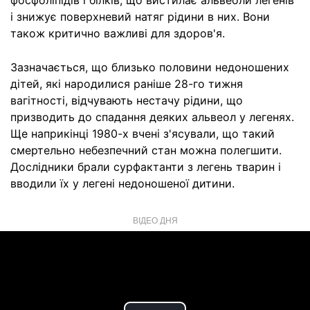
фосфоліпідів і білків, що вистилає альвеоли легенів
і знижує поверхневий натяг рідини в них. Вони
також критично важливі для здоров'я.
Зазначається, що близько половини недоношених
дітей, які народилися раніше 28-го тижня
вагітності, відчувають нестачу рідини, що
призводить до спадання деяких альвеол у легенях.
Ще наприкінці 1980-х вчені з'ясували, що такий
смертельно небезпечний стан можна полегшити.
Дослідники брали сурфактанти з легень тварин і
вводили їх у легені недоношеної дитини.
ВІДЕО ДНЯ