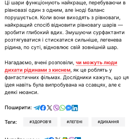
Ці шари функціонують найкраще, перебуваючи в
рівновазі один з одним, але іноді баланс
порушується. Коли вони виходять з рівноваги,
найкращий спосіб відновити рівновагу шарів —
зробити глибокий вдих. Змушуючи сурфактанти
розтягуватися і стискатися сильніше, легенева
рідина, по суті, відновлює свій зовнішній шар.
Нагадаємо, вчені розповіли,
чи можуть люди
дихати рідинами з киснем
, як це роблять у
фантастичних фільмах. Дослідники кажуть, що ця
ідея навіть була випробувана на ссавцях, але є
деякі нюанси.
відправити у Telegram
поділитись у Facebook
поділитись у X
відправити у Viber
відправити у Whatsapp
відправити у Messenger
відправити у LinkedIn
Поширити:
Теги:
ЗДОРОВ'Я
ЛЕГЕНІ
ДИХАННЯ