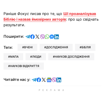
Раніше
Фокус
писав про те, що
ШІ проаналізував
Біблію і назвав ймовірних авторів
: про що свідчать
результати.
відправити у Telegram
поділитись у Facebook
поділитись у X
відправити у Viber
відправити у Whatsapp
відправити у Messenger
відправити у LinkedIn
Поширити:
Теги:
ВЧЕНІ
ДОСЛІДЖЕННЯ
БІБЛІЯ
МАПА
ЛЮДИ
НАУКОВІ ДОСЛІДЖЕННЯ
НАУКОВІ ВІДКРИТТЯ
Читайте у Telegram
Читайте у Facebook
Читайте у X
Читайте у Google news
Читайте у Viber
Читайте у LinkedIn
Читайте нас у: