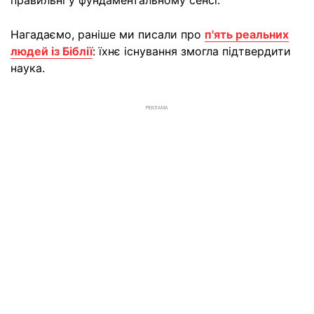
правильні у фундаментальному сенсі.
Нагадаємо, раніше ми писали про
п'ять реальних
людей із Біблії
: їхнє існування змогла підтвердити
наука.
РЕКЛАМА