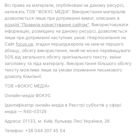
Всі права на матеріали, опубліковані на даному ресурсі,
належать ТОВ "ФОКУС МЕДІА". Використання матеріалів
дозволяється лише при дотриманні вимог, описаних в
розділі "Правила користування сайтом"
. Використовувати
інформацію, розміщену на даному ресурсі, дозволяється
лише при дотриманні наступних умов: гіперпосилання на
Cайт
focus.ua
, згадки першоджерела не нижче першого
абзацу, обсягу використання, який не може перевищувати
50% від загального обсягу оригінального тексту, зміни
заголовку та ліда матеріалу. Використання більшого обсягу
тексту можливе лише за умови отримання письмового
дозволу Компанії.
ТОВ «ФОКУС МЕДІА»
Онлайн-медіа ФОКУС
Ідентифікатор онлайн-медіа в Реєстрі суб’єктів у сфері
медіа — R40-03129
Адреса: 01133, м. Київ, бульвар Лесі Українки, 26
Телефон: +38 044 207 45 54