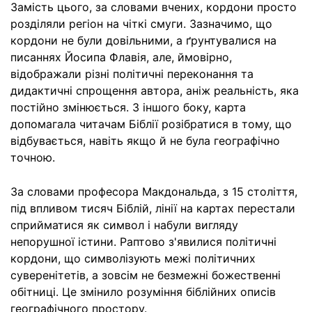
Замість цього, за словами вчених, кордони просто
розділяли регіон на чіткі смуги. Зазначимо, що
кордони не були довільними, а ґрунтувалися на
писаннях Йосипа Флавія, але, ймовірно,
відображали різні політичні переконання та
дидактичні спрощення автора, аніж реальність, яка
постійно змінюється. З іншого боку, карта
допомагала читачам Біблії розібратися в тому, що
відбувається, навіть якщо й не була географічно
точною.
За словами професора Макдональда, з 15 століття,
під впливом тисяч Біблій, лінії на картах перестали
сприйматися як символ і набули вигляду
непорушної істини. Раптово з'явилися політичні
кордони, що символізують межі політичних
суверенітетів, а зовсім не безмежні божественні
обітниці. Це змінило розуміння біблійних описів
географічного простору.