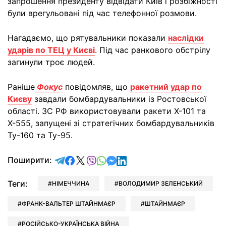
запрошення президенту відвідати Київ і розбіжності
були врегульовані під час телефонної розмови.
Нагадаємо, що рятувальники показали
наслідки
ударів по ТЕЦ у Києві
. Під час ранкового обстрілу
загинули троє людей.
Раніше
Фокус
повідомляв, що
ракетний удар по
Києву
завдали бомбардувальники із Ростовської
області. ЗС РФ використовували ракети Х-101 та
Х-555, запущені зі стратегічних бомбардувальників
Ту-160 та Ту-95.
відправити у Telegram
поділитись у Facebook
поділитись у X
відправити у Viber
відправити у Whatsapp
відправити у Messenger
відправити у LinkedIn
Поширити:
Теги:
НІМЕЧЧИНА
ВОЛОДИМИР ЗЕЛЕНСЬКИЙ
ФРАНК-ВАЛЬТЕР ШТАЙНМАЄР
ШТАЙНМАЄР
РОСІЙСЬКО-УКРАЇНСЬКА ВІЙНА