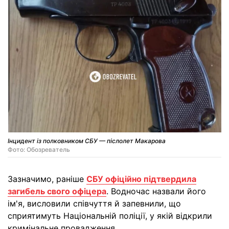
Інцидент із полковником СБУ — післолет Макарова
Фото: Обозреватель
Зазначимо, раніше
СБУ офіційно підтвердила
загибель свого офіцера
. Водночас назвали його
ім'я, висловили співчуття й запевнили, що
сприятимуть Національній поліції, у якій відкрили
кримінальне провадження.