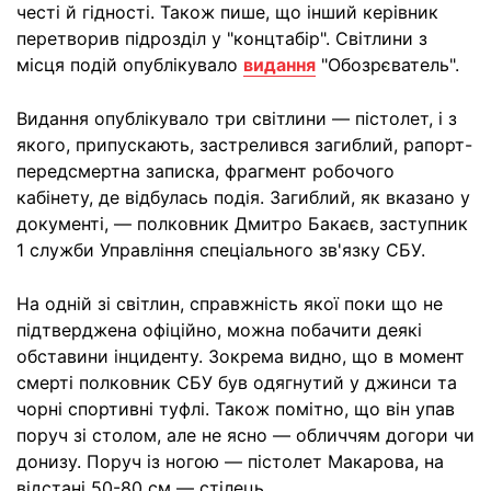
честі й гідності. Також пише, що інший керівник
перетворив підрозділ у "концтабір". Світлини з
місця подій опублікувало
видання
"Обозрєватель".
Видання опублікувало три світлини — пістолет, і з
якого, припускають, застрелився загиблий, рапорт-
передсмертна записка, фрагмент робочого
кабінету, де відбулась подія. Загиблий, як вказано у
документі, — полковник Дмитро Бакаєв, заступник
1 служби Управління спеціального зв'язку СБУ.
На одній зі світлин, справжність якої поки що не
підтверджена офіційно, можна побачити деякі
обставини інциденту. Зокрема видно, що в момент
смерті полковник СБУ був одягнутий у джинси та
чорні спортивні туфлі. Також помітно, що він упав
поруч зі столом, але не ясно — обличчям догори чи
донизу. Поруч із ногою — пістолет Макарова, на
відстані 50-80 см — стілець.