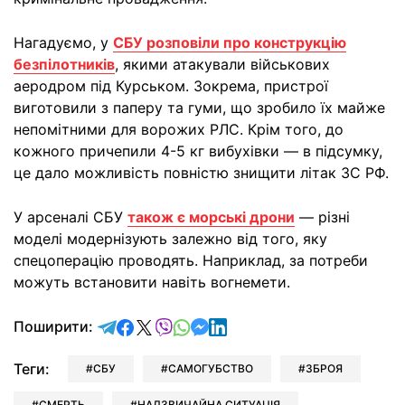
Нагадуємо, у
СБУ розповіли про конструкцію
безпілотників
, якими атакували військових
аеродром під Курськом. Зокрема, пристрої
виготовили з паперу та гуми, що зробило їх майже
непомітними для ворожих РЛС. Крім того, до
кожного причепили 4-5 кг вибухівки — в підсумку,
це дало можливість повністю знищити літак ЗС РФ.
У арсеналі СБУ
також є морські дрони
— різні
моделі модернізують залежно від того, яку
спецоперацію проводять. Наприклад, за потреби
можуть встановити навіть вогнемети.
відправити у Telegram
поділитись у Facebook
поділитись у X
відправити у Viber
відправити у Whatsapp
відправити у Messenger
відправити у LinkedIn
Поширити:
Теги:
СБУ
САМОГУБСТВО
ЗБРОЯ
СМЕРТЬ
НАДЗВИЧАЙНА СИТУАЦІЯ