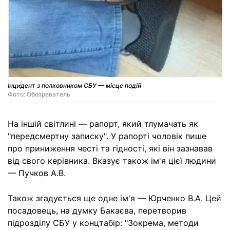
Інцидент з полковником СБУ — місце подій
Фото: Обозреватель
На іншій світлині — рапорт, який тлумачать як
"передсмертну записку". У рапорті чоловік пише
про приниження честі та гідності, які він зазнавав
від свого керівника. Вказує також ім'я цієї людини
— Пучков А.В.
Також згадується ще одне ім'я — Юрченко В.А. Цей
посадовець, на думку Бакаєва, перетворив
підрозділу СБУ у концтабір: "Зокрема, методи