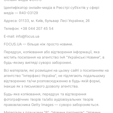
Ідентифікатор онлайн-медіа в Реєстрі суб’єктів у сфері
медіа — R40-03129
Адреса: 01133, м. Київ, бульвар Лесі Українки, 26
Телефон: +38 044 207 45 54
E-mail: info@focus.ua
FOCUS.UA — більше ніж просто новини.
Передрук, копіювання або відтворення інформації, яка
містить посилання на агентство ІнА "Українські Новини", в
будь-якому вигляді суворо заборонені.
Всі матеріали, які розміщені на цьому сайті з посиланням на
агентство "Інтерфакс-Україна", не підлягають подальшому
відтворенню та/чи розповсюдженню в будь-якій формі,
інакше як з письмового дозволу агентства.
Будь-яке копіювання, передрук та відтворення
фотографічних творів та/або аудіовізуальних творів
правовласника Getty Images — суворо забороняється.
Матеріали з плашками "Р", "Новини партнерів", "Новини