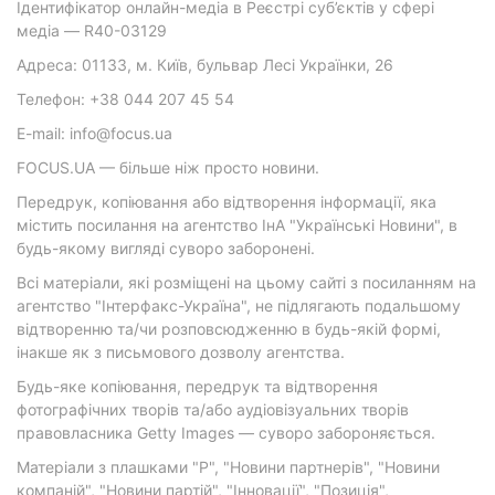
Ідентифікатор онлайн-медіа в Реєстрі суб’єктів у сфері
медіа — R40-03129
Адреса: 01133, м. Київ, бульвар Лесі Українки, 26
Телефон: +38 044 207 45 54
E-mail: info@focus.ua
FOCUS.UA — більше ніж просто новини.
Передрук, копіювання або відтворення інформації, яка
містить посилання на агентство ІнА "Українські Новини", в
будь-якому вигляді суворо заборонені.
Всі матеріали, які розміщені на цьому сайті з посиланням на
агентство "Інтерфакс-Україна", не підлягають подальшому
відтворенню та/чи розповсюдженню в будь-якій формі,
інакше як з письмового дозволу агентства.
Будь-яке копіювання, передрук та відтворення
фотографічних творів та/або аудіовізуальних творів
правовласника Getty Images — суворо забороняється.
Матеріали з плашками "Р", "Новини партнерів", "Новини
компаній", "Новини партій", "Інновації", "Позиція",