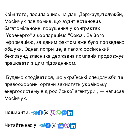
Крім того, посилаючись на дані Держаудитслужби,
Мосійчук повідомив, що аудит встановив
багатомільйонні порушення у контрактах
"Укренерго" з корпорацією "Союз". За його
інформацією, за даним фактом вже було проведено
обшуки. Однак попри це, а також російський
бекграунд власника державна компанія продовжує
працювати з цим підрядником.
"Будемо сподіватися, що українські спецслужби та
правоохоронні органи захистять українську
енергосистему від російської агентури", — написав
Мосійчук.
відправити у Telegram
поділитись у Facebook
поділитись у X
відправити у Viber
відправити у Whatsapp
відправити у Messenger
відправити у LinkedIn
Поширити:
Читайте у Telegram
Читайте у Facebook
Читайте у X
Читайте у Google news
Читайте у Viber
Читайте у LinkedIn
Читайте нас у: