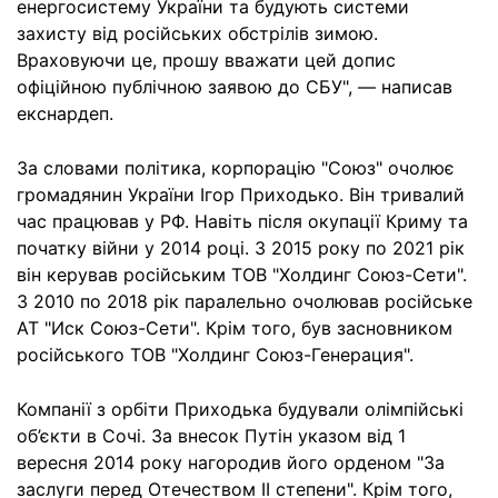
енергосистему України та будують системи
захисту від російських обстрілів зимою.
Враховуючи це, прошу вважати цей допис
офіційною публічною заявою до СБУ", — написав
екснардеп.
За словами політика, корпорацію "Союз" очолює
громадянин України Ігор Приходько. Він тривалий
час працював у РФ. Навіть після окупації Криму та
початку війни у 2014 році. З 2015 року по 2021 рік
він керував російським ТОВ "Холдинг Союз-Сети".
З 2010 по 2018 рік паралельно очолював російське
АТ "Иск Союз-Сети". Крім того, був засновником
російського ТОВ "Холдинг Союз-Генерация".
Компанії з орбіти Приходька будували олімпійські
об’єкти в Сочі. За внесок Путін указом від 1
вересня 2014 року нагородив його орденом "За
заслуги перед Отечеством II степени". Крім того,