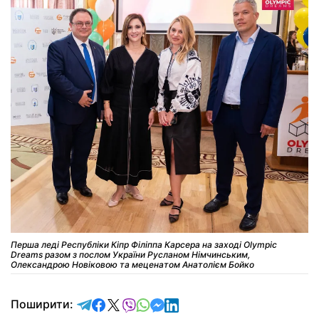
Перша леді Республіки Кіпр Філіппа Карсера на заході Olympic
Dreams разом з послом України Русланом Німчинським,
Олександрою Новіковою та меценатом Анатолієм Бойко
відправити у Telegram
поділитись у Facebook
поділитись у X
відправити у Viber
відправити у Whatsapp
відправити у Messenger
відправити у LinkedIn
Поширити: