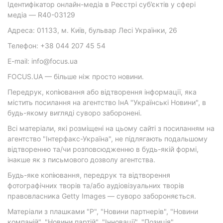
Ідентифікатор онлайн-медіа в Реєстрі суб’єктів у сфері
медіа — R40-03129
Адреса: 01133, м. Київ, бульвар Лесі Українки, 26
Телефон: +38 044 207 45 54
E-mail: info@focus.ua
FOCUS.UA — більше ніж просто новини.
Передрук, копіювання або відтворення інформації, яка
містить посилання на агентство ІнА "Українські Новини", в
будь-якому вигляді суворо заборонені.
Всі матеріали, які розміщені на цьому сайті з посиланням на
агентство "Інтерфакс-Україна", не підлягають подальшому
відтворенню та/чи розповсюдженню в будь-якій формі,
інакше як з письмового дозволу агентства.
Будь-яке копіювання, передрук та відтворення
фотографічних творів та/або аудіовізуальних творів
правовласника Getty Images — суворо забороняється.
Матеріали з плашками "Р", "Новини партнерів", "Новини
компаній", "Новини партій", "Інновації", "Позиція",