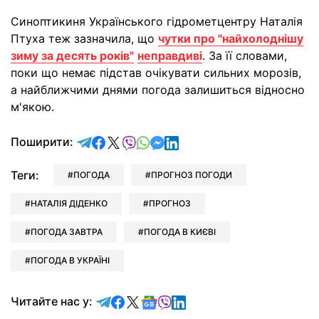
Синоптикиня Українського гідрометцентру Наталія
Птуха теж зазначила, що
чутки про "найхолоднішу
зиму за десять років"
неправдиві
. За її словами,
поки що немає підстав очікувати сильних морозів,
а найближчими днями погода залишиться відносно
м'якою.
відправити у Telegram
поділитись у Facebook
поділитись у X
відправити у Viber
відправити у Whatsapp
відправити у Messenger
відправити у LinkedIn
Поширити:
Теги:
ПОГОДА
ПРОГНОЗ ПОГОДИ
НАТАЛІЯ ДІДЕНКО
ПРОГНОЗ
ПОГОДА ЗАВТРА
ПОГОДА В КИЄВІ
ПОГОДА В УКРАЇНІ
Читайте у Telegram
Читайте у Facebook
Читайте у X
Читайте у Google news
Читайте у Viber
Читайте у LinkedIn
Читайте нас у: