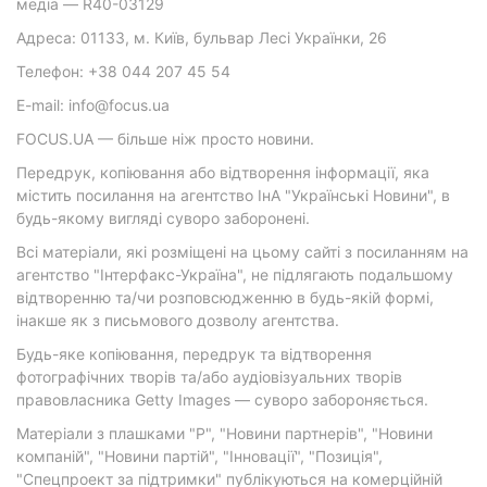
медіа — R40-03129
Адреса: 01133, м. Київ, бульвар Лесі Українки, 26
Телефон: +38 044 207 45 54
E-mail: info@focus.ua
FOCUS.UA — більше ніж просто новини.
Передрук, копіювання або відтворення інформації, яка
містить посилання на агентство ІнА "Українські Новини", в
будь-якому вигляді суворо заборонені.
Всі матеріали, які розміщені на цьому сайті з посиланням на
агентство "Інтерфакс-Україна", не підлягають подальшому
відтворенню та/чи розповсюдженню в будь-якій формі,
інакше як з письмового дозволу агентства.
Будь-яке копіювання, передрук та відтворення
фотографічних творів та/або аудіовізуальних творів
правовласника Getty Images — суворо забороняється.
Матеріали з плашками "Р", "Новини партнерів", "Новини
компаній", "Новини партій", "Інновації", "Позиція",
"Спецпроект за підтримки" публікуються на комерційній