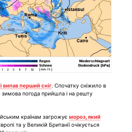
ні випав перший сніг
. Спочатку сніжило в
е зимова погода прийшла і на решту
ейським країнам загрожує
мороз, який
Європі та у Великій Британії очікується