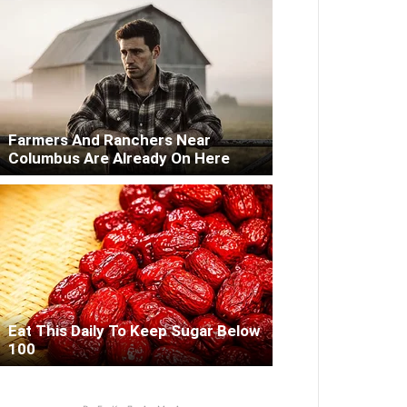
Farmers And Ranchers Near
Columbus Are Already On Here
Eat This Daily To Keep Sugar Below
100