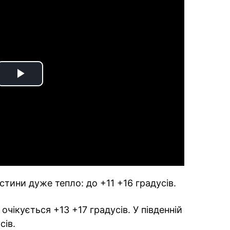
Play
Video
стини дуже тепло: до +11 +16 градусів.
очікується +13 +17 градусів. У південній
сів.