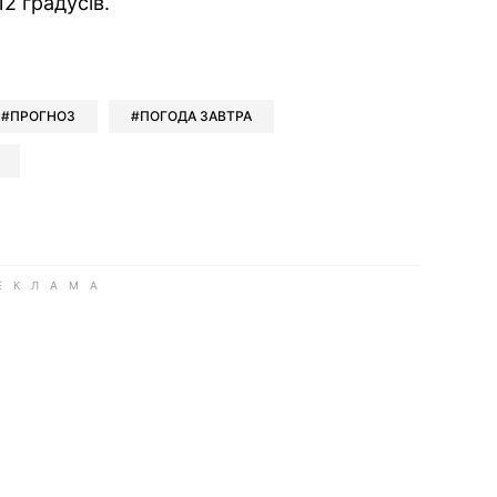
2 градусів.
ok
ber
 Whatsapp
и у Messenger
ти у LinkedIn
ПРОГНОЗ
ПОГОДА ЗАВТРА
ook
Google news
 Viber
е у LinkedIn