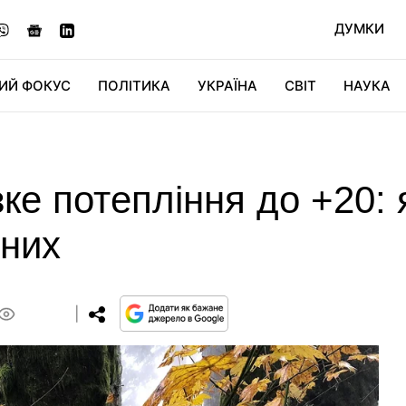
ДУМКИ
ИЙ ФОКУС
ПОЛІТИКА
УКРАЇНА
СВІТ
НАУКА
ДІДЖИТАЛ
АВТО
СВІТФАН
КУ
ізке потепління до +20:
дних
0