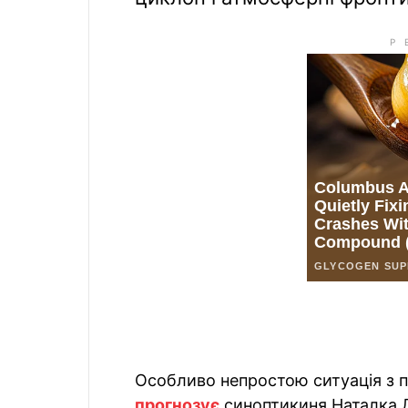
Особливо непростою ситуація з п
прогнозує
синоптикиня Наталка Д