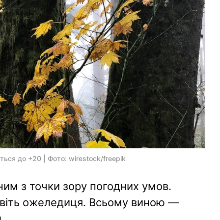
ться до +20 | Фото: wirestock/freepik
дним з точки зору погодних умов.
навіть ожеледиця. Всьому виною —
.