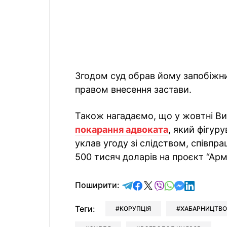
Згодом суд обрав йому запобіжний
правом внесення застави.
Також нагадаємо, що у жовтні В
покарання адвоката
, який фігуру
уклав угоду зі слідством, співп
500 тисяч доларів на проєкт “Армі
відправити у Telegram
поділитись у Facebo
поділитись у X
відправити у Vi
відправити у
відправит
відправи
Поширити:
Теги:
КОРУПЦІЯ
ХАБАРНИЦТВО