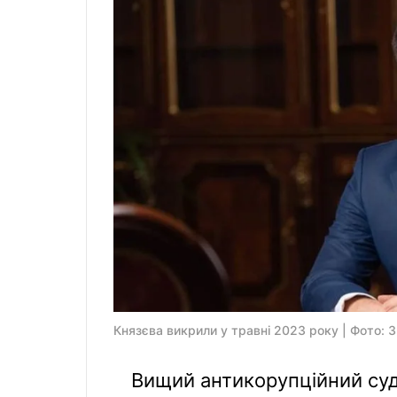
Князєва викрили у травні 2023 року | Фото: 
Вищий антикорупційний суд