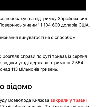
зєв перерахує на підтримку Збройних сил
“Повернись живим” 1 104 600 доларів США.
визнання винуватості не є способом
 розгляд справи по суті тривав із серпня
 завдяки угоді держава отримала 2 554
онад 113 мільйонів гривень.
о відомо
Суду Всеволода Князєва
викрили у травні
,7 мільйона доларів. Тоді українські медіа