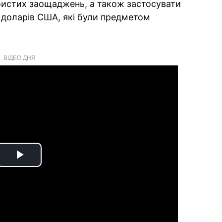
бистих заощаджень, а також застосувати
0 доларів США, які були предметом
ВІДЕО ДНЯ
Play
Video