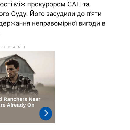
тості між прокурором САП та
го Суду. Його засудили до п’яти
одержання неправомірної вигоди в
.