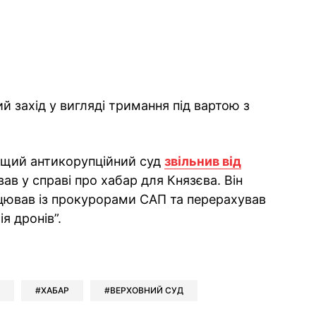
 захід у вигляді тримання під вартою з
ищий антикорупційний суд
звільнив від
вав у справі про хабар для Князєва. Він
рацював із прокурорами САП та перерахував
я дронів”.
ok
ber
 Whatsapp
и у Messenger
ти у LinkedIn
ХАБАР
ВЕРХОВНИЙ СУД