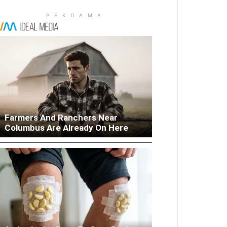
Farmers And Ranchers Near
Woman Lives In Garage - Don't
Columbus Are Already On Here
Judge Until You Peek Inside