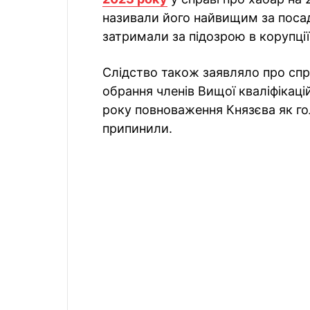
називали його найвищим за посад
затримали за підозрою в корупції
Слідство також заявляло про спр
обрання членів Вищої кваліфікацій
року повноваження Князєва як г
припинили.