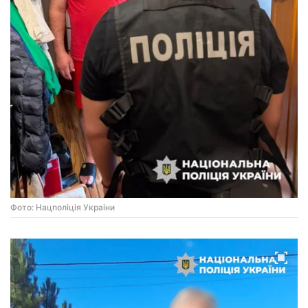
Фото: Нацполiцiя Украiни