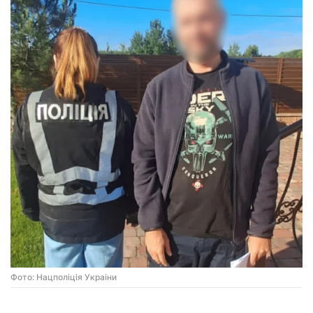
Фото: Нацполiцiя Украiни