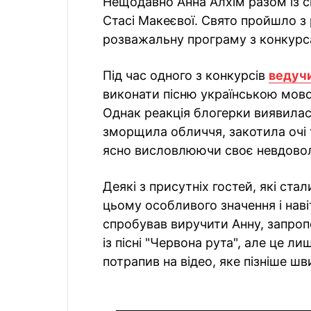
Нещодавно Анна Алхім разом із с
Стасі Макеєвої. Свято пройшло з
розважальну програму з конкурса
Під час одного з конкурсів
ведуч
виконати пісню українською мов
Однак реакція блогерки виявилас
зморщила обличчя, закотила очі 
ясно висловлюючи своє невдово
Деякі з присутніх гостей, які ста
цьому особливого значення і нав
спробував виручити Анну, запропо
із пісні "Червона рута", але це л
потрапив на відео, яке пізніше ш