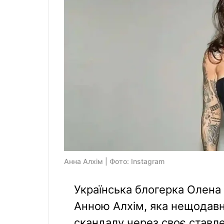
Анна Алхім | Фото: Instagram
Українська блогерка Олена
Анною Алхім, яка нещодавн
скандалу через своє ставле