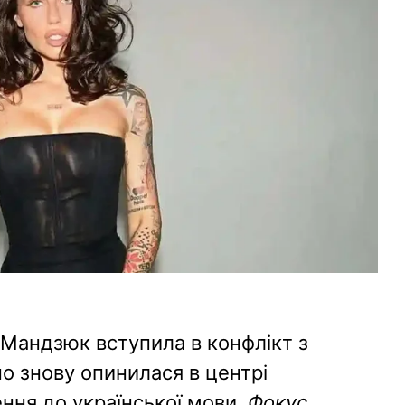
 Мандзюк вступила в конфлікт з
о знову опинилася в центрі
ння до української мови.
Фокус