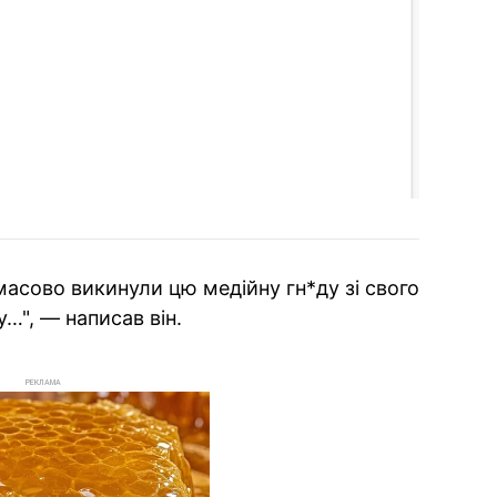
 масово викинули цю медійну гн*ду зі свого
…", — написав він.
РЕКЛАМА