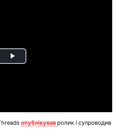
Play
Video
Threads
опублікував
ролик і супроводив