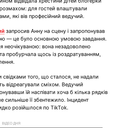
ином відвідала хрестини дітей блогерки
 розмахом: для гостей влаштували
ми, які вів професійний ведучий.
ий
запросив Анну на сцену і запропонував
ою — це було основною умовою завдання.
я неочікуваною: вона незадоволено
та пробурчала щось із роздратуванням,
лення.
ли свідками того, що сталося, не надали
іть відреагували сміхом. Ведучий
нувавши їй наспівати хоча б кілька рядків
ише сильніше її збентежило. Інцидент
видко розійшлося по TikTok.
ВІДЕО ДНЯ