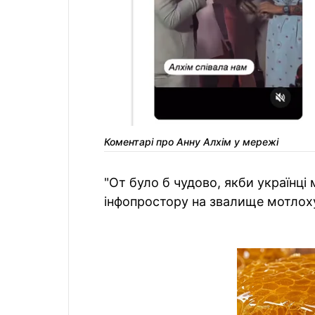
Коментарі про Анну Алхім у мережі
"От було б чудово, якби українці
інфопростору на звалище мотлоху