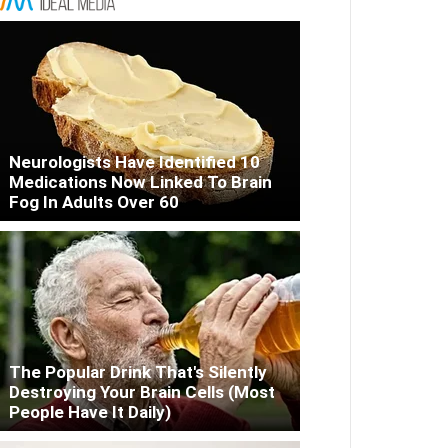
Neurologists Have Identified 10
Medications Now Linked To Brain
Fog In Adults Over 60
The Popular Drink That's Silently
Destroying Your Brain Cells (Most
People Have It Daily)