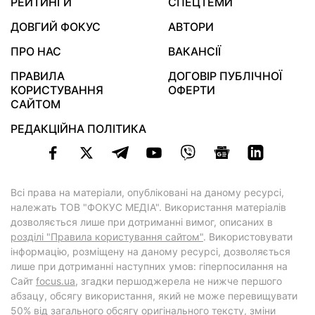
РЕЙТИНГИ
СПЕЦТЕМИ
ДОВГИЙ ФОКУС
АВТОРИ
ПРО НАС
ВАКАНСІЇ
ПРАВИЛА
ДОГОВІР ПУБЛІЧНОЇ
КОРИСТУВАННЯ
ОФЕРТИ
САЙТОМ
РЕДАКЦІЙНА ПОЛІТИКА
Всі права на матеріали, опубліковані на даному ресурсі,
належать ТОВ "ФОКУС МЕДІА". Використання матеріалів
дозволяється лише при дотриманні вимог, описаних в
розділі "Правила користування сайтом"
. Використовувати
інформацію, розміщену на даному ресурсі, дозволяється
лише при дотриманні наступних умов: гіперпосилання на
Cайт
focus.ua
, згадки першоджерела не нижче першого
абзацу, обсягу використання, який не може перевищувати
50% від загального обсягу оригінального тексту, зміни