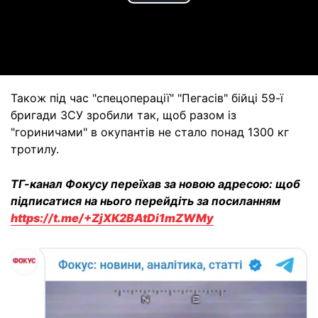
Play
Video
Також під час "спецоперації" "Пегасів" бійці 59-ї
бригади ЗСУ зробили так, щоб разом із
"гориничами" в окупантів не стало понад 1300 кг
тротилу.
ТГ-канал Фокусу переїхав за новою адресою: щоб
підписатися на нього перейдіть за посиланням
https://t.me/+ZjXK2BAtDi1mZWMy