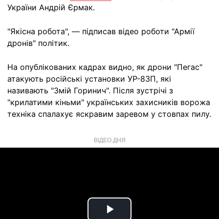
України Андрій Єрмак.
"Якісна робота", — підписав відео роботи "Армії
дронів" політик.
На опублікованих кадрах видно, як дрони "Пегас"
атакують російські установки УР-83П, які
називають "Змій Горинич". Після зустрічі з
"крилатими кіньми" українських захисників ворожа
техніка спалахує яскравим заревом у стовпах пилу.
ВІДЕО ДНЯ