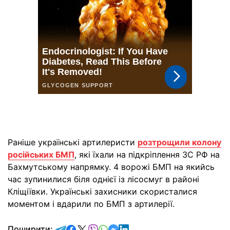
Раніше українські артилеристи
розтрощили колону
російських БМП
, які їхали на підкріплення ЗС РФ на
Бахмутському напрямку. 4 ворожі БМП на якийсь
час зупинилися біля однієї із лісосмуг в районі
Кліщіївки. Українські захисники скористалися
моментом і вдарили по БМП з артилерії.
відправити у Telegram
поділитись у Facebook
поділитись у X
відправити у Viber
відправити у Whatsapp
відправити у Messenger
відправити у LinkedIn
Поширити: