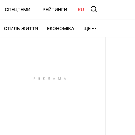
СПЕЦТЕМИ
РЕЙТИНГИ
RU
СТИЛЬ ЖИТТЯ
ЕКОНОМІКА
ЩЕ
ЛЬТУРА
ВІДЕОІГРИ
СПОРТ