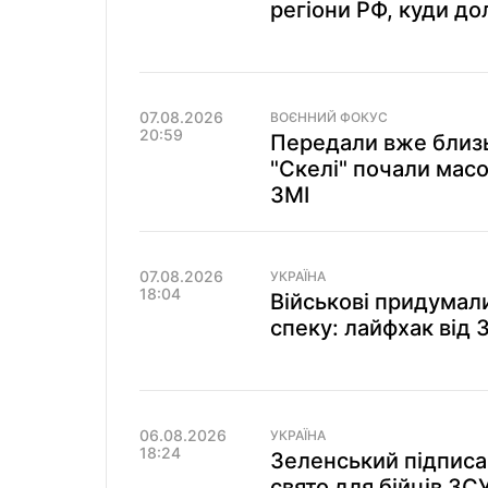
регіони РФ, куди до
07.08.2026
ВОЄННИЙ ФОКУС
20:59
Передали вже близь
"Скелі" почали мас
ЗМІ
07.08.2026
УКРАЇНА
18:04
Військові придумали
спеку: лайфхак від 
06.08.2026
УКРАЇНА
18:24
Зеленський підписа
свято для бійців ЗСУ