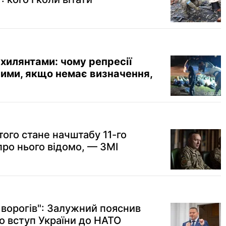
ухилянтами: чому репресії
вими, якщо немає визначення,
ого стане начштабу 11-го
про нього відомо, — ЗМІ
 ворогів": Залужний пояснив
о вступ України до НАТО