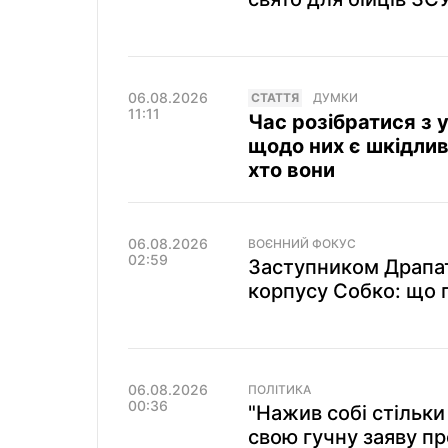
06.08.2026
СТАТТЯ
ДУМКИ
11:11
Час розібратися з 
щодо них є шкідли
хто вони
06.08.2026
ВОЄННИЙ ФОКУС
02:59
Заступником Драпат
корпусу Собко: що 
06.08.2026
ПОЛІТИКА
00:36
"Нажив собі стільки
свою гучну заяву пр