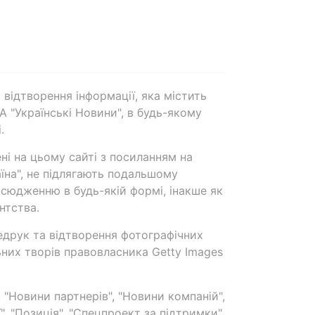
 відтворення інформації, яка містить
А "Українські Новини", в будь-якому
.
ені на цьому сайті з посиланням на
аїна", не підлягають подальшому
сюдженню в будь-якій формі, інакше як
нтства.
едрук та відтворення фотографічних
ьних творів правовласника Getty Images
 "Новини партнерів", "Новини компаній",
ї", "Позиція", "Спецпроект за підтримки"