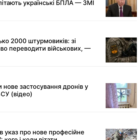
літають українські БПЛА — ЗМІ
ко 2000 штурмовиків: зі
ово переводити військових, —
 нове застосування дронів у
ЗСУ (відео)
в указ про нове професійне
: кого і коли вітати