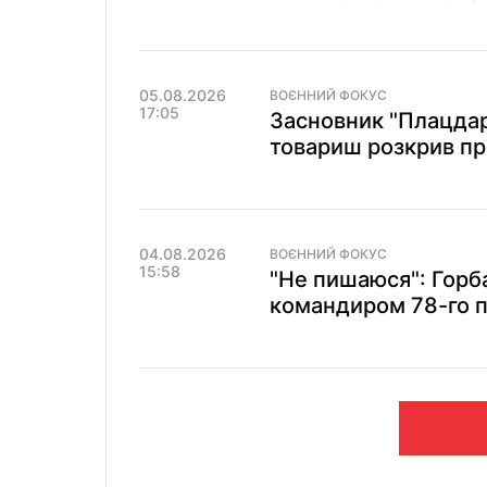
05.08.2026
ВОЄННИЙ ФОКУС
17:05
Засновник "Плацдар
товариш розкрив пр
04.08.2026
ВОЄННИЙ ФОКУС
15:58
"Не пишаюся": Горба
командиром 78-го п