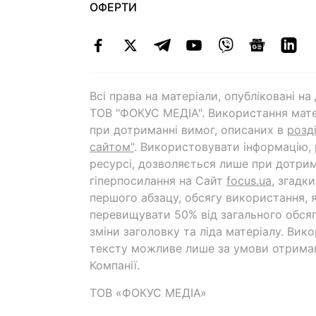
ОФЕРТИ
Всі права на матеріали, опубліковані н
ТОВ "ФОКУС МЕДІА". Використання мате
при дотриманні вимог, описаних в
розд
сайтом"
. Використовувати інформацію,
ресурсі, дозволяється лише при дотрим
гіперпосилання на Cайт
focus.ua
, згадк
першого абзацу, обсягу використання, 
перевищувати 50% від загального обсяг
зміни заголовку та ліда матеріалу. Вик
тексту можливе лише за умови отрима
Компанії.
ТОВ «ФОКУС МЕДІА»