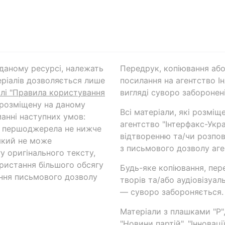
а даному ресурсі, належать
Передрук, копіювання або
ріалів дозволяється лише
посилання на агентство Ін
ілі "Правила користування
вигляді суворо заборонені
 розміщену на даному
Всі матеріали, які розміщ
анні наступних умов:
агентство "Інтерфакс-Укр
и першоджерела не нижче
відтворенню та/чи розпов
який не може
з письмового дозволу аге
у оригінального тексту,
ористання більшого обсягу
Будь-яке копіювання, пер
ння письмового дозволу
творів та/або аудіовізуал
— суворо забороняється.
Матеріали з плашками "Р",
"Новини партій", "Інноваці