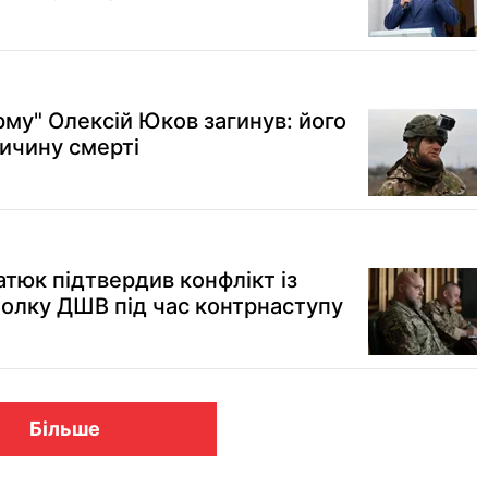
му" Олексій Юков загинув: його
ичину смерті
тюк підтвердив конфлікт із
олку ДШВ під час контрнаступу
Більше