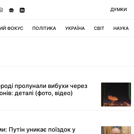
ДУМКИ
ИЙ ФОКУС
ПОЛІТИКА
УКРАЇНА
СВІТ
НАУКА
ДІДЖИТАЛ
АВТО
СВІТФАН
КУ
ороді пролунали вибухи через
нів: деталі (фото, відео)
: Путін уникає поїздок у