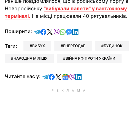
Раніше повідомлялося, що в російському порту в
Новоросійську
"вибухали палети" у вантажному
терміналі.
На місці працювали 40 рятувальників.
відправити у Telegram
поділитись у Facebook
поділитись у X
відправити у Viber
відправити у Whatsapp
відправити у Messenger
відправити у LinkedIn
Поширити:
Теги:
ВИБУХ
ЕНЕРГОДАР
БУДИНОК
НАРОДНА МІЛІЦІЯ
ВІЙНА РФ ПРОТИ УКРАЇНИ
Читайте у Telegram
Читайте у Facebook
Читайте у X
Читайте у Google news
Читайте у Viber
Читайте у LinkedIn
Читайте нас у: