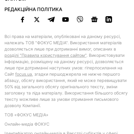
РЕДАКЦІЙНА ПОЛІТИКА
Всі права на матеріали, опубліковані на даному ресурсі,
належать ТОВ "ФОКУС МЕДІА". Використання матеріалів
дозволяється лише при дотриманні вимог, описаних в
розділі "Правила користування сайтом"
. Використовувати
інформацію, розміщену на даному ресурсі, дозволяється
лише при дотриманні наступних умов: гіперпосилання на
Cайт
focus.ua
, згадки першоджерела не нижче першого
абзацу, обсягу використання, який не може перевищувати
50% від загального обсягу оригінального тексту, зміни
заголовку та ліда матеріалу. Використання більшого обсягу
тексту можливе лише за умови отримання письмового
дозволу Компанії.
ТОВ «ФОКУС МЕДІА»
Онлайн-медіа ФОКУС
Ідентифікатор онлайн-медіа в Реєстрі суб’єктів у сфері