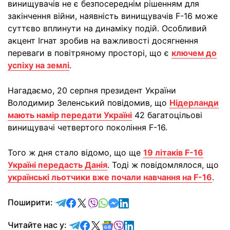
винищувачів не є безпосереднім рішенням для
закінчення війни, наявність винищувачів F-16 може
суттєво вплинути на динаміку подій. Особливий
акцент Ігнат зробив на важливості досягнення
переваги в повітряному просторі, що є
ключем до
успіху на землі
.
Нагадаємо, 20 серпня президент України
Володимир Зеленський повідомив, що
Нідерланди
мають намір передати Україні
42 багатоцільові
винищувачі четвертого покоління F-16.
Того ж дня стало відомо, що ще
19 літаків F-16
Україні передасть Данія
. Тоді ж повідомлялося, що
українські льотчики вже почали навчання на F-16
.
відправити у Telegram
поділитись у Facebook
поділитись у X
відправити у Viber
відправити у Whatsapp
відправити у Messenger
відправити у LinkedIn
Поширити:
Читайте у Telegram
Читайте у Facebook
Читайте у X
Читайте у Google news
Читайте у Viber
Читайте у LinkedIn
Читайте нас у: