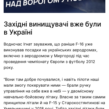
Західні винищувачі вже були
в Україні
Водночас Ігнат зауважив, що раніше F-16 уже
виконував посадки на українських аеродромах,
включно з аеродромом у Миргороді під час
проведення чемпіонату Європи з футболу 2012
року.
"Вони там добре почувалися, і навіть пілоти наші
мали змогу покерувати ними — брали ручку
управління на себе вже в небі — у двомісному
навчально-бойовому літаку. Власне за таким самим
принципом літали й на F-15 у Старокостянтинові на
Хмельниччині у 2018 році. Тобто західні літаки були