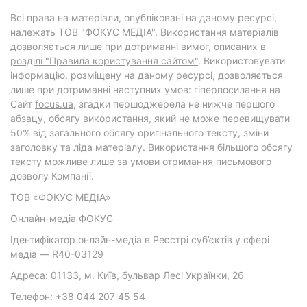
Всі права на матеріали, опубліковані на даному ресурсі,
належать ТОВ "ФОКУС МЕДІА". Використання матеріалів
дозволяється лише при дотриманні вимог, описаних в
розділі "Правила користування сайтом"
. Використовувати
інформацію, розміщену на даному ресурсі, дозволяється
лише при дотриманні наступних умов: гіперпосилання на
Cайт
focus.ua
, згадки першоджерела не нижче першого
абзацу, обсягу використання, який не може перевищувати
50% від загального обсягу оригінального тексту, зміни
заголовку та ліда матеріалу. Використання більшого обсягу
тексту можливе лише за умови отримання письмового
дозволу Компанії.
ТОВ «ФОКУС МЕДІА»
Онлайн-медіа ФОКУС
Ідентифікатор онлайн-медіа в Реєстрі суб’єктів у сфері
медіа — R40-03129
Адреса: 01133, м. Київ, бульвар Лесі Українки, 26
Телефон: +38 044 207 45 54