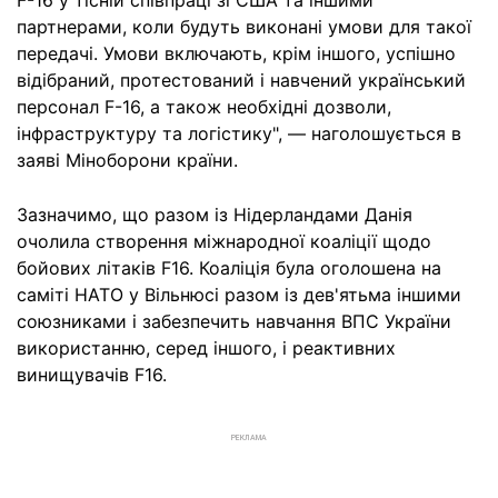
F-16 у тісній співпраці зі США та іншими
партнерами, коли будуть виконані умови для такої
передачі. Умови включають, крім іншого, успішно
відібраний, протестований і навчений український
персонал F-16, а також необхідні дозволи,
інфраструктуру та логістику", — наголошується в
заяві Міноборони країни.
Зазначимо, що разом із Нідерландами Данія
очолила створення міжнародної коаліції щодо
бойових літаків F16. Коаліція була оголошена на
саміті НАТО у Вільнюсі разом із дев'ятьма іншими
союзниками і забезпечить навчання ВПС України
використанню, серед іншого, і реактивних
винищувачів F16.
РЕКЛАМА