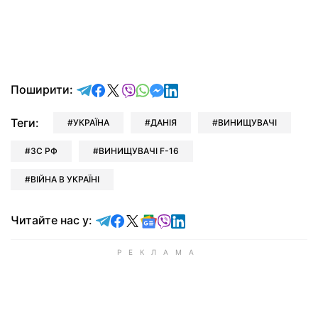
відправити у Telegram
поділитись у Facebook
поділитись у X
відправити у Viber
відправити у Whatsapp
відправити у Messenger
відправити у LinkedIn
Поширити:
Теги:
УКРАЇНА
ДАНІЯ
ВИНИЩУВАЧІ
ЗС РФ
ВИНИЩУВАЧІ F-16
ВІЙНА В УКРАЇНІ
Читайте у Telegram
Читайте у Facebook
Читайте у X
Читайте у Google news
Читайте у Viber
Читайте у LinkedIn
Читайте нас у: