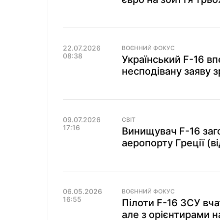
22.07.2026
ВОЄННИЙ ФОКУС
08:38
Український F-16 в
несподівану заяву 
09.07.2026
СВІТ
17:16
Винищувач F-16 заг
аеропорту Греції (в
06.05.2026
ВОЄННИЙ ФОКУС
16:55
Пілоти F-16 ЗСУ вча
але з орієнтирами н