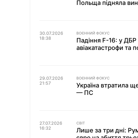
Польща підняла вин
30.07.2026
ВОЄННИЙ ФОКУС
18:38
Падіння F-16: у ДБР
авіакатастрофи та п
29.07.2026
ВОЄННИЙ ФОКУС
21:57
Україна втратила ще
— ПС
27.07.2026
СВІТ
16:32
Лише за три дні: Ру
євро на збиття трьо