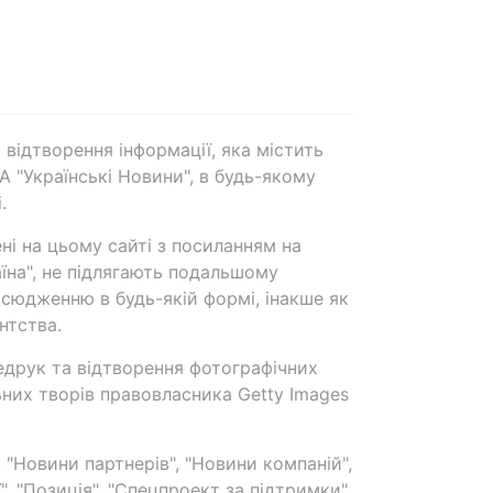
 відтворення інформації, яка містить
А "Українські Новини", в будь-якому
.
ені на цьому сайті з посиланням на
аїна", не підлягають подальшому
сюдженню в будь-якій формі, інакше як
нтства.
едрук та відтворення фотографічних
ьних творів правовласника Getty Images
 "Новини партнерів", "Новини компаній",
ї", "Позиція", "Спецпроект за підтримки"