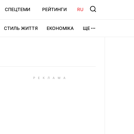
СПЕЦТЕМИ
РЕЙТИНГИ
RU
СТИЛЬ ЖИТТЯ
ЕКОНОМІКА
ЩЕ
ЛЬТУРА
ВІДЕОІГРИ
СПОРТ