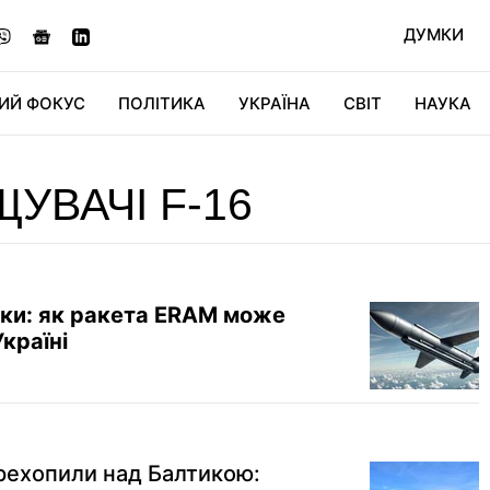
ДУМКИ
ИЙ ФОКУС
ПОЛІТИКА
УКРАЇНА
СВІТ
НАУКА
ДІДЖИТАЛ
АВТО
СВІТФАН
КУ
УВАЧІ F-16
ики: як ракета ERAM може
Україні
ерехопили над Балтикою: