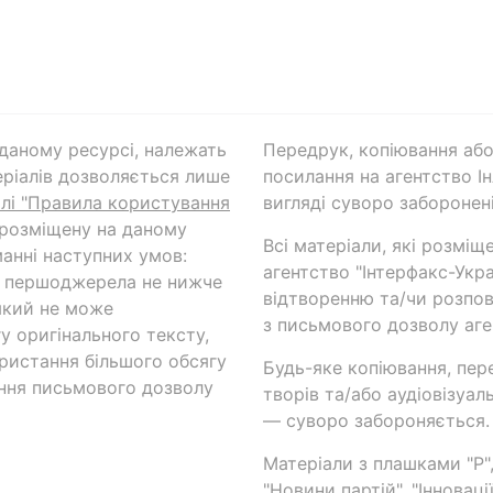
а даному ресурсі, належать
Передрук, копіювання або
ріалів дозволяється лише
посилання на агентство Ін
ілі "Правила користування
вигляді суворо заборонені
 розміщену на даному
Всі матеріали, які розміщ
анні наступних умов:
агентство "Інтерфакс-Укр
и першоджерела не нижче
відтворенню та/чи розпов
який не може
з письмового дозволу аге
у оригінального тексту,
ористання більшого обсягу
Будь-яке копіювання, пер
ння письмового дозволу
творів та/або аудіовізуал
— суворо забороняється.
Матеріали з плашками "Р",
"Новини партій", "Інноваці