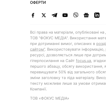
ОФЕРТИ
Всі права на матеріали, опубліковані н
ТОВ "ФОКУС МЕДІА". Використання мате
при дотриманні вимог, описаних в
розд
сайтом"
. Використовувати інформацію,
ресурсі, дозволяється лише при дотрим
гіперпосилання на Cайт
focus.ua
, згадк
першого абзацу, обсягу використання, 
перевищувати 50% від загального обсяг
зміни заголовку та ліда матеріалу. Вик
тексту можливе лише за умови отрима
Компанії.
ТОВ «ФОКУС МЕДІА»