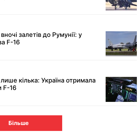
вночі залетів до Румунії: у
ва F-16
х лише кілька: Україна отримала
и F-16
Більше