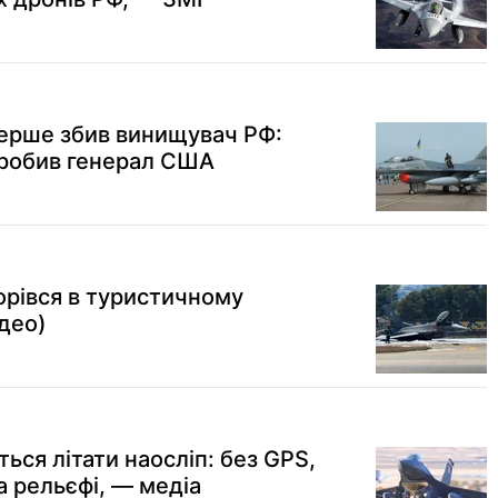
перше збив винищувач РФ:
зробив генерал США
орівся в туристичному
ідео)
ться літати наосліп: без GPS,
а рельєфі, — медіа