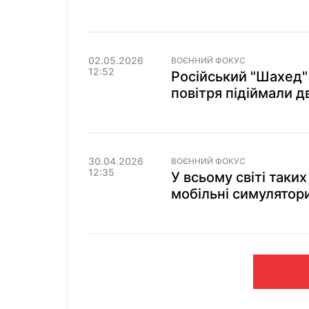
02.05.2026
ВОЄННИЙ ФОКУС
12:52
Російський "Шахед" 
повітря підіймали д
30.04.2026
ВОЄННИЙ ФОКУС
12:35
У всьому світі таки
мобільні симулятор