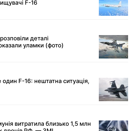
ищувачі F-16
 розповіли деталі
оказали уламки (фото)
 один F-16: нештатна ситуація,
мунія витратила близько 1,5 млн
х дронів РФ, — ЗМІ