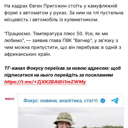
На кадрах Євген Пригожин стоїть у камуфляжній
формі з автоматом у руках. За ним на тлі пустельна
місцевість і автомобіль із кулеметником.
"Працюємо. Температура плюс 50. Усе, як ми
любимо", — заявив глава ПВК "Вагнер", у зв'язку з
чим можна припустити, що він перебуває в одній з
африканських країн.
ТГ-канал Фокусу переїхав за новою адресою: щоб
підписатися на нього перейдіть за посиланням
https://t.me/+ZjXK2BAtDi1mZWMy