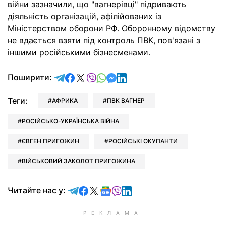
війни зазначили, що "вагнерівці" підривають
діяльність організацій, афілійованих із
Міністерством оборони РФ. Оборонному відомству
не вдається взяти під контроль ПВК, пов'язані з
іншими російськими бізнесменами.
відправити у Telegram
поділитись у Facebook
поділитись у X
відправити у Viber
відправити у Whatsapp
відправити у Messenger
відправити у LinkedIn
Поширити:
Теги:
АФРИКА
ПВК ВАГНЕР
РОСІЙСЬКО-УКРАЇНСЬКА ВІЙНА
ЄВГЕН ПРИГОЖИН
РОСІЙСЬКІ ОКУПАНТИ
ВІЙСЬКОВИЙ ЗАКОЛОТ ПРИГОЖИНА
Читайте у Telegram
Читайте у Facebook
Читайте у X
Читайте у Google news
Читайте у Viber
Читайте у LinkedIn
Читайте нас у: