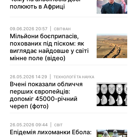
полюють в Африці
09.06.2026 20:57
СВІТФАН
Мільйони боєприпасів,
похованих під піском: як
виглядає найдовше у світі
мінне поле (відео)
26.05.2026 14:29
ТЕХНОЛОГІЇ ТА НАУКА
Вчені показали обличчя
перших європейців:
допоміг 45000-річний
череп (фото)
26.05.2026 09:44
СВІТ
Епідемія лихоманки Ебола: