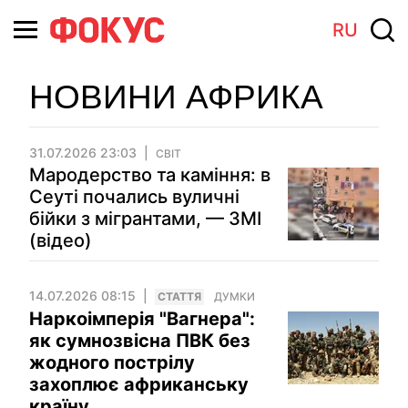
RU
НОВИНИ АФРИКА
31.07.2026 23:03
СВІТ
Мародерство та каміння: в
Сеуті почались вуличні
бійки з мігрантами, — ЗМІ
(відео)
14.07.2026 08:15
СТАТТЯ
ДУМКИ
Наркоімперія "Вагнера":
як сумнозвісна ПВК без
жодного пострілу
захоплює африканську
країну