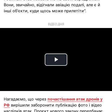
Вони, звичайно, відігнали авіацію подалі, але є й
інші об'єкти, куди щось може прилетіти".
ВІДЕО ДНЯ
Play
Video
Нагадаємо, що через
почастішання атак дронів у
РФ
вирішили заборонити публікацію фото і відео
наслідків атак. Проєкт нового закону передбачає