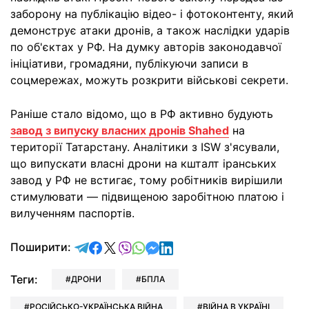
заборону на публікацію відео- і фотоконтенту, який
демонструє атаки дронів, а також наслідки ударів
по об'єктах у РФ. На думку авторів законодавчої
ініціативи, громадяни, публікуючи записи в
соцмережах, можуть розкрити військові секрети.
Раніше стало відомо, що в РФ активно будують
завод з випуску власних дронів Shahed
на
території Татарстану. Аналітики з ISW з'ясували,
що випускати власні дрони на кшталт іранських
завод у РФ не встигає, тому робітників вирішили
стимулювати — підвищеною заробітною платою і
вилученням паспортів.
відправити у Telegram
поділитись у Facebook
поділитись у X
відправити у Viber
відправити у Whatsapp
відправити у Messenger
відправити у LinkedIn
Поширити:
Теги:
ДРОНИ
БПЛА
РОСІЙСЬКО-УКРАЇНСЬКА ВІЙНА
ВІЙНА В УКРАЇНІ