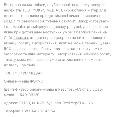
Всі права на матеріали, опубліковані на даному ресурсі,
належать ТОВ "ФОКУС МЕДІА". Використання матеріалів
дозволяється лише при дотриманні вимог, описаних в
розділі "Правила користування сайтом"
. Використовувати
інформацію, розміщену на даному ресурсі, дозволяється
лише при дотриманні наступних умов: гіперпосилання на
Cайт
focus.ua
, згадки першоджерела не нижче першого
абзацу, обсягу використання, який не може перевищувати
50% від загального обсягу оригінального тексту, зміни
заголовку та ліда матеріалу. Використання більшого обсягу
тексту можливе лише за умови отримання письмового
дозволу Компанії.
ТОВ «ФОКУС МЕДІА»
Онлайн-медіа ФОКУС
Ідентифікатор онлайн-медіа в Реєстрі суб’єктів у сфері
медіа — R40-03129
Адреса: 01133, м. Київ, бульвар Лесі Українки, 26
Телефон: +38 044 207 45 54