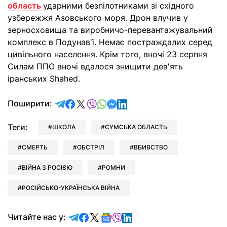
область
ударними безпілотниками зі східного
узбережжя Азовського моря. Дрон влучив у
зерносховища та виробничо-перевантажувальний
комплекс в Подунав'ї. Немає постраждалих серед
цивільного населення. Крім того, вночі 23 серпня
Силам ППО вночі вдалося знищити дев'ять
іранських Shahed.
відправити у Telegram
поділитись у Facebook
поділитись у X
відправити у Viber
відправити у Whatsapp
відправити у Messenger
відправити у LinkedIn
Поширити:
Теги:
ШКОЛА
СУМСЬКА ОБЛАСТЬ
СМЕРТЬ
ОБСТРІЛ
ВБИВСТВО
ВІЙНА З РОСІЄЮ
РОМНИ
РОСІЙСЬКО-УКРАЇНСЬКА ВІЙНА
Читайте у Telegram
Читайте у Facebook
Читайте у X
Читайте у Google news
Читайте у Viber
Читайте у LinkedIn
Читайте нас у: