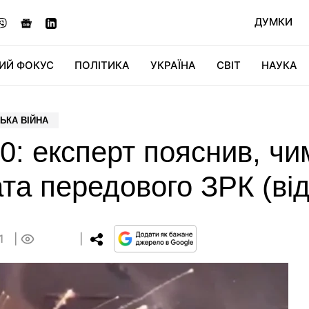
ДУМКИ
ИЙ ФОКУС
ПОЛІТИКА
УКРАЇНА
СВІТ
НАУКА
ДІДЖИТАЛ
АВТО
СВІТФАН
КУ
ЬКА ВІЙНА
: експерт пояснив, чи
ата передового ЗРК (ві
21
0