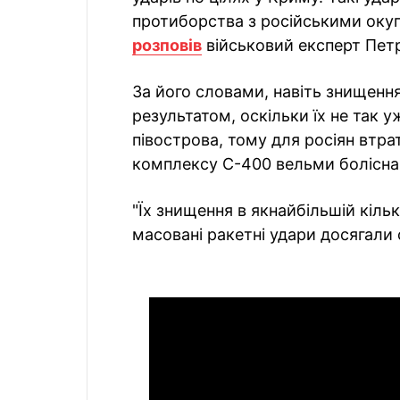
протиборства з російськими окуп
розповів
військовий експерт Пет
За його словами, навіть знищенн
результатом, оскільки їх не так у
півострова, тому для росіян втр
комплексу С-400 вельми болісна
"Їх знищення в якнайбільшій кіль
масовані ракетні удари досягали 