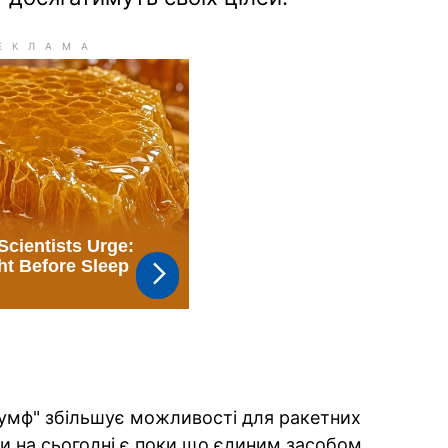
іумф" збільшує можливості для ракетних
ари на сьогодні є поки що єдиним засобом