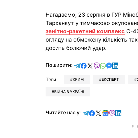
Нагадаємо, 23 серпня в ГУР Міно
Тарханкут у тимчасово окупова
зенітно-ракетний комплекс
С-40
огляду на обмежену кількість та
досить болючий удар.
відправити у Telegram
поділитись у Facebo
поділитись у X
відправити у Vi
відправити у
відправит
відправи
Поширити:
Теги:
КРИМ
ЕКСПЕРТ
ВІЙНА В УКРАЇНІ
Читайте у Telegram
Читайте у Faceb
Читайте у X
Читайте у 
Читайте у
Читайт
Читайте нас у: