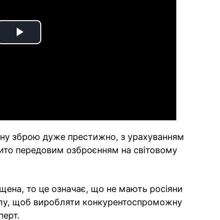
Play
Video
сну зброю дуже престижно, з урахуванням
ібито передовим озброєнням на світовому
ена, то це означає, що не мають росіяни
іалу, щоб виробляти конкурентоспроможну
перт.