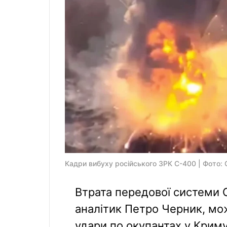
Кадри вибуху російського ЗРК С-400 | Фото: 
Втрата передової системи 
аналітик Петро Черник, мож
удари по окупантах у Криму