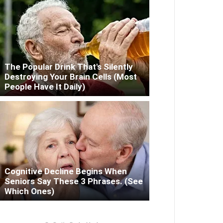
The Popular Drink That's Silently
Destroying Your Brain Cells (Most
People Have It Daily)
Cognitive Decline Begins When
Seniors Say These 3 Phrases. (See
Which Ones)