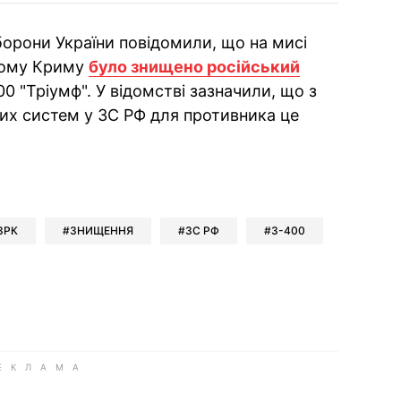
борони України повідомили, що на мисі
ному Криму
було знищено російський
0 "Тріумф". У відомстві зазначили, що з
ких систем у ЗС РФ для противника це
ok
ber
 Whatsapp
и у Messenger
ти у LinkedIn
ЗРК
ЗНИЩЕННЯ
ЗС РФ
З-400
ook
Google news
 Viber
е у LinkedIn