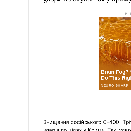
Знищення російського С-400 "Тр
ударів по цілях у Криму. Такі уд