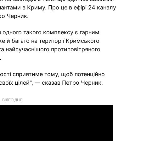
антами в Криму. Про це в ефірі 24 каналу
ро Черник.
я одного такого комплексу є гарним
же й багато на території Кримського
ата найсучаснішого протиповітряного
.
кості сприятиме тому, щоб потенційно
своїх цілей", — сказав Петро Черник.
ВІДЕО ДНЯ