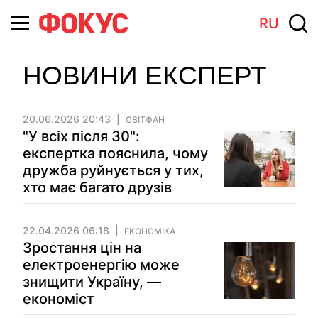
RU
НОВИНИ ЕКСПЕРТ
20.06.2026 20:43
СВІТФАН
"У всіх після 30":
експертка пояснила, чому
дружба руйнується у тих,
хто має багато друзів
22.04.2026 06:18
ЕКОНОМІКА
Зростання цін на
електроенергію може
знищити Україну, —
економіст