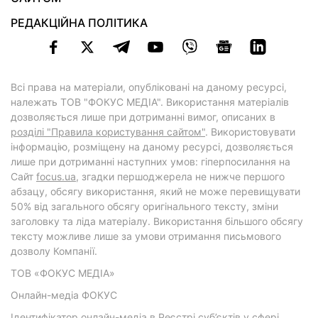
РЕДАКЦІЙНА ПОЛІТИКА
Всі права на матеріали, опубліковані на даному ресурсі,
належать ТОВ "ФОКУС МЕДІА". Використання матеріалів
дозволяється лише при дотриманні вимог, описаних в
розділі "Правила користування сайтом"
. Використовувати
інформацію, розміщену на даному ресурсі, дозволяється
лише при дотриманні наступних умов: гіперпосилання на
Cайт
focus.ua
, згадки першоджерела не нижче першого
абзацу, обсягу використання, який не може перевищувати
50% від загального обсягу оригінального тексту, зміни
заголовку та ліда матеріалу. Використання більшого обсягу
тексту можливе лише за умови отримання письмового
дозволу Компанії.
ТОВ «ФОКУС МЕДІА»
Онлайн-медіа ФОКУС
Ідентифікатор онлайн-медіа в Реєстрі суб’єктів у сфері