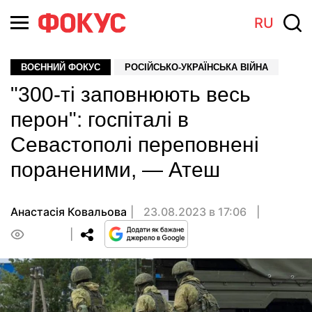
RU
ВОЄННИЙ ФОКУС
РОСІЙСЬКО-УКРАЇНСЬКА ВІЙНА
"300-ті заповнюють весь
перон": госпіталі в
Севастополі переповнені
пораненими, — Атеш
Анастасія Ковальова
23.08.2023 в 17:06
0