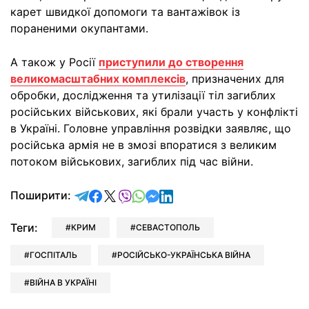
карет швидкої допомоги та вантажівок із
пораненими окупантами.
А також у Росії
приступили до створення
великомасштабних комплексів
, призначених для
обробки, дослідження та утилізації тіл загиблих
російських військових, які брали участь у конфлікті
в Україні. Головне управління розвідки заявляє, що
російська армія не в змозі впоратися з великим
потоком військових, загиблих під час війни.
відправити у Telegram
поділитись у Facebook
поділитись у X
відправити у Viber
відправити у Whatsapp
відправити у Messenger
відправити у LinkedIn
Поширити:
Теги:
КРИМ
СЕВАСТОПОЛЬ
ГОСПІТАЛЬ
РОСІЙСЬКО-УКРАЇНСЬКА ВІЙНА
ВІЙНА В УКРАЇНІ