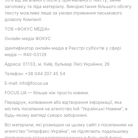
заголовку та ліда матеріалу. Використання більшого обсягу
тексту можливе лише за умови отримання письмового
дозволу Компанії.
ТОВ «ФОКУС МЕДІА»
Онлайн-медіа ФОКУС
Ідентифікатор онлайн-медіа в Реєстрі суб’єктів у сфері
медіа — R40-03129
Адреса: 01133, м. Київ, бульвар Лесі Українки, 26
Телефон: +38 044 207 45 54
E-mail: info@focus.ua
FOCUS.UA — більше ніж просто новини.
Передрук, копіювання або відтворення інформації, яка
містить посилання на агентство ІнА "Українські Новини", в
будь-якому вигляді суворо заборонені.
Всі матеріали, які розміщені на цьому сайті з посиланням на
агентство "Інтерфакс-Україна", не підлягають подальшому
відтворенню та/чи розповсюдженню в будь-якій формі,