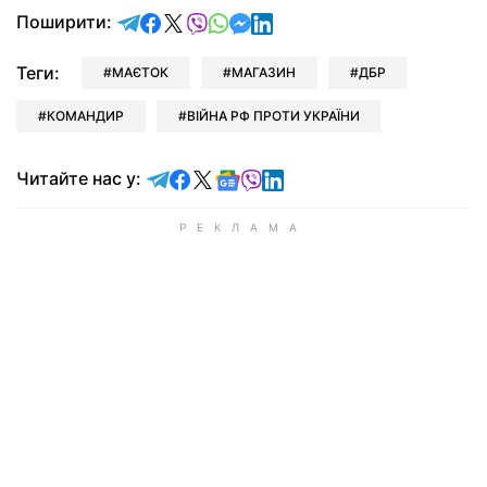
відправити у Telegram
поділитись у Facebook
поділитись у X
відправити у Viber
відправити у Whatsapp
відправити у Messenger
відправити у LinkedIn
Поширити:
Теги:
МАЄТОК
МАГАЗИН
ДБР
КОМАНДИР
ВІЙНА РФ ПРОТИ УКРАЇНИ
Читайте у Telegram
Читайте у Facebook
Читайте у X
Читайте у Google news
Читайте у Viber
Читайте у LinkedIn
Читайте нас у: