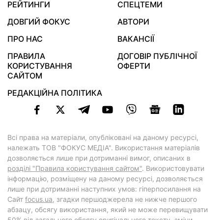
РЕЙТИНГИ
СПЕЦТЕМИ
ДОВГИЙ ФОКУС
АВТОРИ
ПРО НАС
ВАКАНСІЇ
ПРАВИЛА
ДОГОВІР ПУБЛІЧНОЇ
КОРИСТУВАННЯ
ОФЕРТИ
САЙТОМ
РЕДАКЦІЙНА ПОЛІТИКА
Всі права на матеріали, опубліковані на даному ресурсі,
належать ТОВ "ФОКУС МЕДІА". Використання матеріалів
дозволяється лише при дотриманні вимог, описаних в
розділі "Правила користування сайтом"
. Використовувати
інформацію, розміщену на даному ресурсі, дозволяється
лише при дотриманні наступних умов: гіперпосилання на
Cайт
focus.ua
, згадки першоджерела не нижче першого
абзацу, обсягу використання, який не може перевищувати
50% від загального обсягу оригінального тексту, зміни