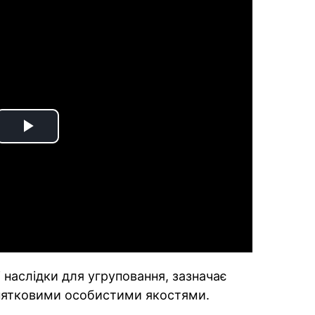
Play
Video
 наслідки для угруповання, зазначає
винятковими особистими якостями.