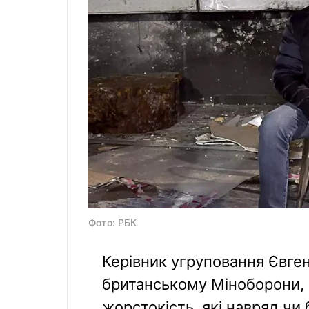
Фото: РБК
Керівник угруповання Євге
британському Міноборони, м
жорстокість, які навряд чи