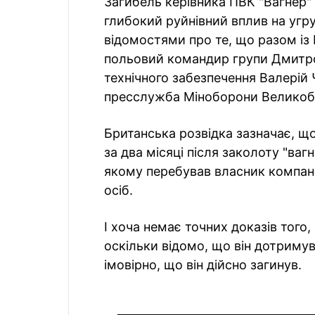
Загибель керівника ПВК "Вагнер
глибокий руйнівний вплив на угр
відомостями про те, що разом із
польовий командир групи Дмитро 
технічного забезпечення Валерій
пресслужба Міноборони Великобр
Британська розвідка зазначає, що
за два місяці після заколоту "вагн
якому перебував власник компані
осіб.
І хоча немає точних доказів того
оскільки відомо, що він дотриму
імовірно, що він дійсно загинув.