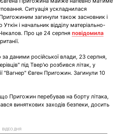
" Євгена Пригожина майже напевно матиме
уповання. Ситуація ускладнилася
 Пригожиним загинули також засновник і
Уткін і начальник відділу матеріально-
 Чекалов. Про це 24 серпня
повідомила
итанії.
 за даними російської влади, 23 серпня,
ерівців" під Твер'ю розбився літак, у
ї "Вагнер" Євген Пригожин. Загинули 10
, що Пригожин перебував на борту літака,
вався виняткових заходів безпеки, досить
ВІДЕО ДНЯ