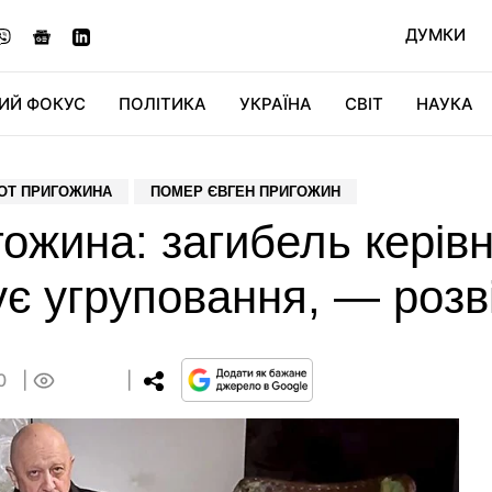
ДУМКИ
ИЙ ФОКУС
ПОЛІТИКА
УКРАЇНА
СВІТ
НАУКА
ДІДЖИТАЛ
АВТО
СВІТФАН
КУ
ОТ ПРИГОЖИНА
ПОМЕР ЄВГЕН ПРИГОЖИН
ожина: загибель керів
ує угруповання, — розв
10
0