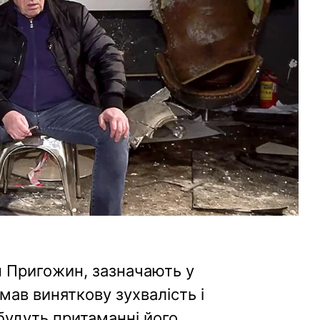
н Пригожин, зазначають у
ав виняткову зухвалість і
 будуть притаманні його