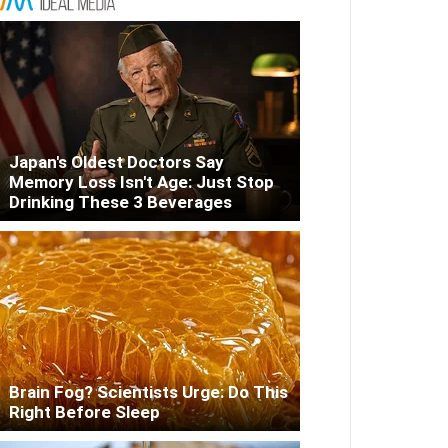
Japan's Oldest Doctors Say
Memory Loss Isn't Age: Just Stop
Drinking These 3 Beverages
Brain Fog? Scientists Urge: Do This
Right Before Sleep