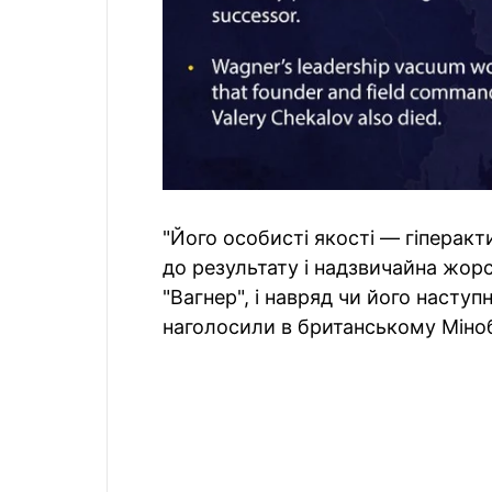
"Його особисті якості — гіперакт
до результату і надзвичайна жор
"Вагнер", і навряд чи його насту
наголосили в британському Міно