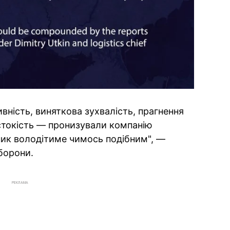
ивність, виняткова зухвалість, прагнення
стокість — пронизували компанію
пник володітиме чимось подібним", —
борони.
РЕКЛАМА