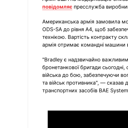
повідомляє
пресслужба виробни
Американська армія замовила мо
ODS-SA до рівня А4, щоб забезпе
технікою. Вартість контракту ск
армія отримає командні машини 
"Bradley є надзвичайно важливи
бронетанкової бригади сьогодні, 
війська до бою, забезпечуючи во
та військ противника", — сказав
транспортних засобів BAE Syste