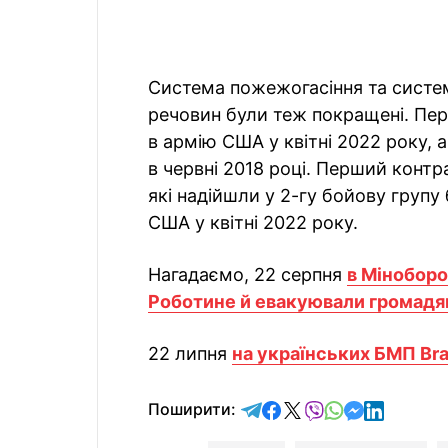
Система пожежогасіння та систе
речовин були теж покращені. Пе
в армію США у квітні 2022 року, 
в червні 2018 році. Перший конт
які надійшли у 2-гу бойову групу 
США у квітні 2022 року.
Нагадаємо, 22 серпня
в Міноборо
Роботине й евакуювали громадян
22 липня
на українських БМП Br
відправити у Telegram
поділитись у Facebo
поділитись у X
відправити у Vi
відправити у
відправит
відправи
Поширити: