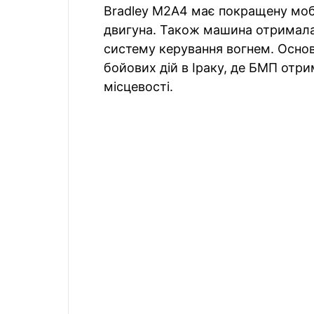
Bradley M2A4 має покращену моб
двигуна. Також машина отримала
систему керування вогнем. Основ
бойових дій в Іраку, де БМП отр
місцевості.