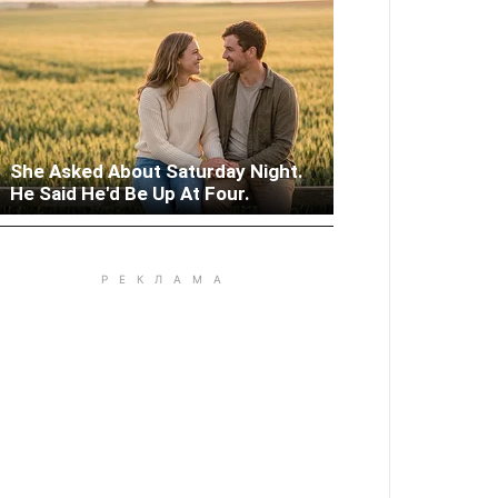
She Asked About Saturday Night.
Woman Lives In Garage - Don't
He Said He'd Be Up At Four.
Judge Until You Peek Inside