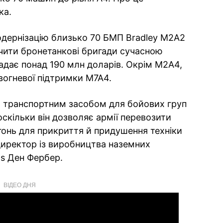
ка.
дернізацію близько 70 БМП Bradley M2A2
чити бронетанкові бригади сучасною
ладає понад 190 млн доларів. Окрім M2A4,
вогневої підтримки М7А4.
м транспортним засобом для бойових груп
оскільки він дозволяє армії перевозити
гонь для прикриття й придушення техніки
 директор із виробництва наземних
ms Ден Фербер.
ВІДЕО ДНЯ