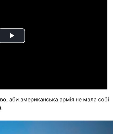
Play
Video
во, аби американська армія не мала собі
.