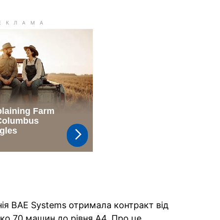
ія BAE Systems отримала контракт від
ко 70 машин до рівня А4. Про це