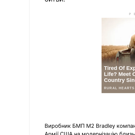
Виробник БМП M2 Bradley компан
Армії США на модернізацію близь