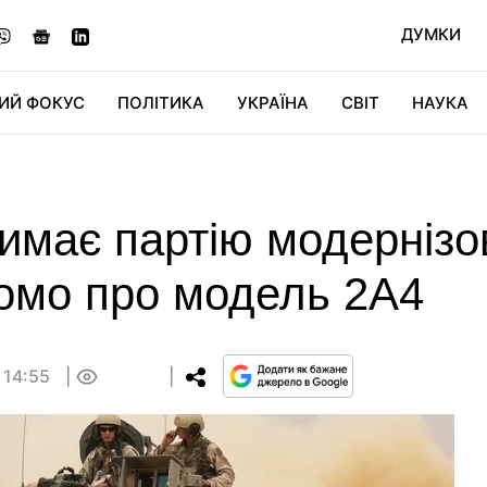
ДУМКИ
ИЙ ФОКУС
ПОЛІТИКА
УКРАЇНА
СВІТ
НАУКА
ДІДЖИТАЛ
АВТО
СВІТФАН
КУ
имає партію модерніз
домо про модель 2А4
 14:55
0