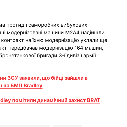
ма протидії саморобних вибухових
рші модернізовані машини M2A4 надійшли
а контракт на їхню модернізацію уклали ще
ракт передбачав модернізацію 164 машин,
бронетанкової бригади 3-ї дивізії армії
ни ЗСУ заявили, що бійці зайшли в
 на БМП Bradley
.
adley помітили динамічний захист BRAT
.
ok
ber
 Whatsapp
и у Messenger
ти у LinkedIn