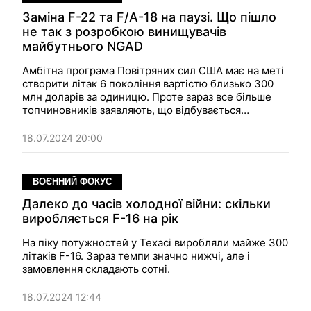
Заміна F-22 та F/A-18 на паузі. Що пішло
не так з розробкою винищувачів
майбутнього NGAD
Амбітна програма Повітряних сил США має на меті
створити літак 6 покоління вартістю близько 300
млн доларів за одиницю. Проте зараз все більше
топчиновників заявляють, що відбувається
переформатування програми, що ставить під
загрозу заміну Raptor та F/A-18 Super Hornet.
18.07.2024 20:00
ВОЄННИЙ ФОКУС
Далеко до часів холодної війни: скільки
виробляється F-16 на рік
На піку потужностей у Техасі виробляли майже 300
літаків F-16. Зараз темпи значно нижчі, але і
замовлення складають сотні.
18.07.2024 12:44