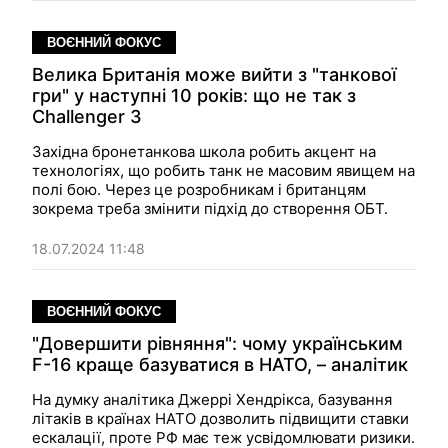
ВОЄННИЙ ФОКУС
Велика Британія може вийти з "танкової
гри" у наступні 10 років: що не так з
Challenger 3
Західна бронетанкова школа робить акцент на
технологіях, що робить танк не масовим явищем на
полі бою. Через це розробникам і британцям
зокрема треба змінити підхід до створення ОБТ.
18.07.2024 11:48
ВОЄННИЙ ФОКУС
"Довершити рівняння": чому українським
F-16 краще базуватися в НАТО, – аналітик
На думку аналітика Джеррі Хендрікса, базування
літаків в країнах НАТО дозволить підвищити ставки
ескалації, проте РФ має теж усвідомлювати ризики.