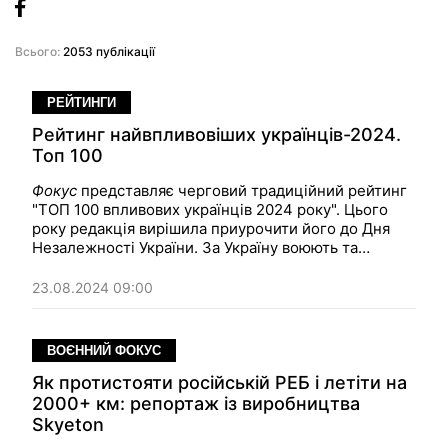
Всього:
2053 публікації
РЕЙТИНГИ
Рейтинг найвпливовіших українців-2024.
Топ 100
Фокус
представляє черговий традиційний рейтинг
"ТОП 100 впливових українців 2024 року". Цього
року редакція вирішила приурочити його до Дня
Незалежності України. За Україну воюють та
борються усі учасники нашого ТОП 100. І це дуже
символічно. І, звісно, ​​склад Рейтингу оновився
23.08.2024 09:00
практично на 80% порівняно з попереднім.
ВОЄННИЙ ФОКУС
Як протистояти російській РЕБ і летіти на
2000+ км: репортаж із виробництва
Skyeton