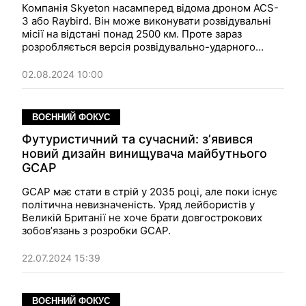
Компанія Skyeton насамперед відома дроном ACS-
3 або Raybird. Він може виконувати розвідувальні
місії на відстані понад 2500 км. Проте зараз
розробляється версія розвідувально-ударного
комплексу, яка зможе виявити та знищити ціль.
Фокус
поспілкувався з представниками компанії
02.08.2024 10:00
про виробництво, технології та виклики
повномасштабних бойових дій.
ВОЄННИЙ ФОКУС
Футуристичний та сучасний: зʼявився
новий дизайн винищувача майбутнього
GCAP
GCAP має стати в стрій у 2035 році, але поки існує
політична невизначеність. Уряд лейбористів у
Великій Британії не хоче брати довгострокових
зобовʼязань з розробки GCAP.
22.07.2024 15:39
ВОЄННИЙ ФОКУС