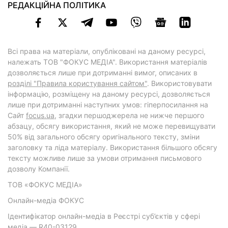
РЕДАКЦІЙНА ПОЛІТИКА
Всі права на матеріали, опубліковані на даному ресурсі,
належать ТОВ "ФОКУС МЕДІА". Використання матеріалів
дозволяється лише при дотриманні вимог, описаних в
розділі "Правила користування сайтом"
. Використовувати
інформацію, розміщену на даному ресурсі, дозволяється
лише при дотриманні наступних умов: гіперпосилання на
Cайт
focus.ua
, згадки першоджерела не нижче першого
абзацу, обсягу використання, який не може перевищувати
50% від загального обсягу оригінального тексту, зміни
заголовку та ліда матеріалу. Використання більшого обсягу
тексту можливе лише за умови отримання письмового
дозволу Компанії.
ТОВ «ФОКУС МЕДІА»
Онлайн-медіа ФОКУС
Ідентифікатор онлайн-медіа в Реєстрі суб’єктів у сфері
медіа — R40-03129