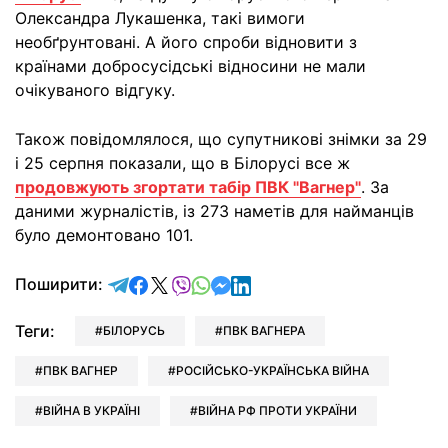
Олександра Лукашенка, такі вимоги
необґрунтовані. А його спроби відновити з
країнами добросусідські відносини не мали
очікуваного відгуку.
Також повідомлялося, що супутникові знімки за 29
і 25 серпня показали, що в Білорусі все ж
продовжують згортати табір ПВК "Вагнер"
. За
даними журналістів, із 273 наметів для найманців
було демонтовано 101.
відправити у Telegram
поділитись у Facebook
поділитись у X
відправити у Viber
відправити у Whatsapp
відправити у Messenger
відправити у LinkedIn
Поширити:
Теги:
БІЛОРУСЬ
ПВК ВАГНЕРА
ПВК ВАГНЕР
РОСІЙСЬКО-УКРАЇНСЬКА ВІЙНА
ВІЙНА В УКРАЇНІ
ВІЙНА РФ ПРОТИ УКРАЇНИ