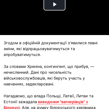
Play
Video
Згодом в офіційній документації з'явилися певні
зміни, які відпрацьовуватимуться та
апробуватимуться.
За словами Хреніна, контингент, що прибув, —
нечисленний. Дані про чисельність
військовослужбовців, які беруть участь у
навчаннях, задекларовані.
Нагадаємо, що влада Польщі, Латвії, Литви та
Естонії зажадала
виведення "вагнерівців" з
Білорусі
. Але, на думку білоруського керівника