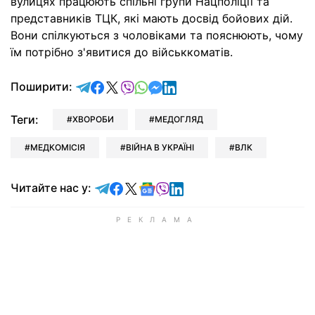
вулицях працюють спільні групи Нацполіції та
представників ТЦК, які мають досвід бойових дій.
Вони спілкуються з чоловіками та пояснюють, чому
їм потрібно з'явитися до військкоматів.
відправити у Telegram
поділитись у Facebook
поділитись у X
відправити у Viber
відправити у Whatsapp
відправити у Messenger
відправити у LinkedIn
Поширити:
Теги:
ХВОРОБИ
МЕДОГЛЯД
МЕДКОМІСІЯ
ВІЙНА В УКРАЇНІ
ВЛК
Читайте у Telegram
Читайте у Facebook
Читайте у X
Читайте у Google news
Читайте у Viber
Читайте у LinkedIn
Читайте нас у: