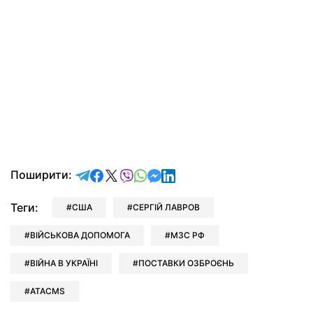
відправити у Telegram
поділитись у Facebook
поділитись у X
відправити у Viber
відправити у Whatsapp
відправити у Messenger
відправити у LinkedIn
Поширити:
Теги:
США
СЕРГІЙ ЛАВРОВ
ВІЙСЬКОВА ДОПОМОГА
МЗС РФ
ВІЙНА В УКРАЇНІ
ПОСТАВКИ ОЗБРОЄНЬ
ATACMS