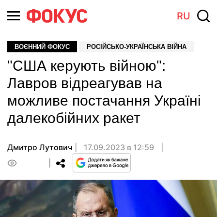
RU
ВОЄННИЙ ФОКУС
РОСІЙСЬКО-УКРАЇНСЬКА ВІЙНА
"США керують війною":
Лавров відреагував на
можливе постачання Україні
далекобійних ракет
Дмитро Лутович
17.09.2023 в 12:59
0