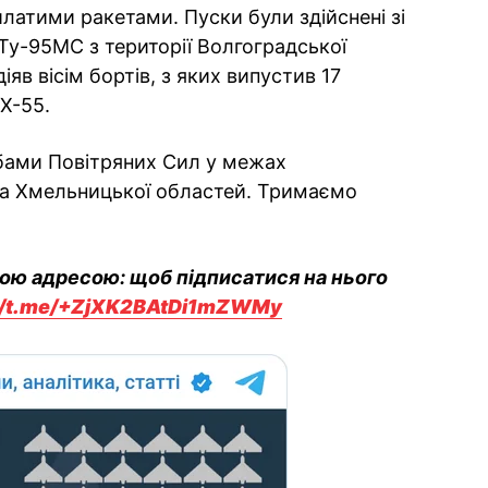
латими ракетами. Пуски були здійснені зі
Ту-95МС з території Волгоградської
іяв вісім бортів, з яких випустив 17
Х-55.
обами Повітряних Сил у межах
та Хмельницької областей. Тримаємо
вою адресою: щоб підписатися на нього
://t.me/+ZjXK2BAtDi1mZWMy