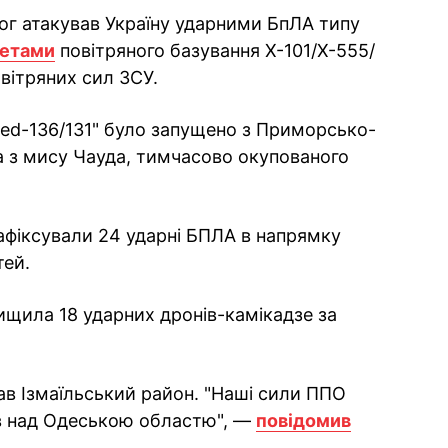
рог атакував Україну ударними БпЛА типу
кетами
повітряного базування Х-101/Х-555/
вітряних сил ЗСУ.
hed-136/131" було запущено з Приморсько-
та з мису Чауда, тимчасово окупованого
зафіксували 24 ударні БПЛА в напрямку
тей.
щила 18 ударних дронів-камікадзе за
ав Ізмаїльський район. "Наші сили ППО
ів над Одеською областю", —
повідомив