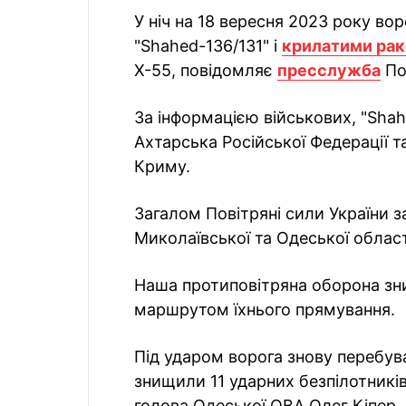
У ніч на 18 вересня 2023 року во
"Shahed-136/131" і
крилатими ра
Х-55, повідомляє
пресслужба
По
За інформацією військових, "Sha
Ахтарська Російської Федерації 
Криму.
Загалом Повітряні сили України 
Миколаївської та Одеської облас
Наша протиповітряна оборона зни
маршрутом їхнього прямування.
Під ударом ворога знову перебув
знищили 11 ударних безпілотник
голова Одеської ОВА Олег Кіпер.