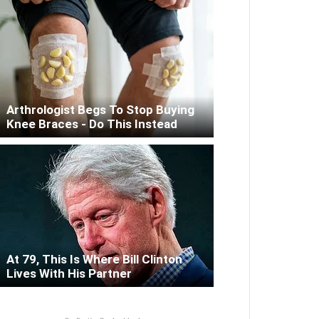
Arthrologist Begs To Stop Buying
Knee Braces - Do This Instead
At 79, This Is Where Bill Clinton
Lives With His Partner