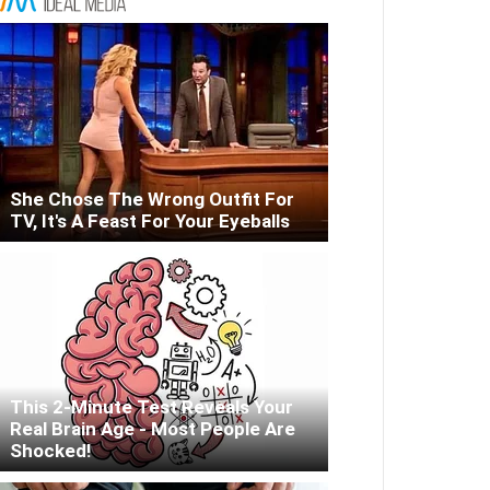
She Chose The Wrong Outfit For
TV, It's A Feast For Your Eyeballs
This 2-Minute Test Reveals Your
Real Brain Age - Most People Are
Shocked!