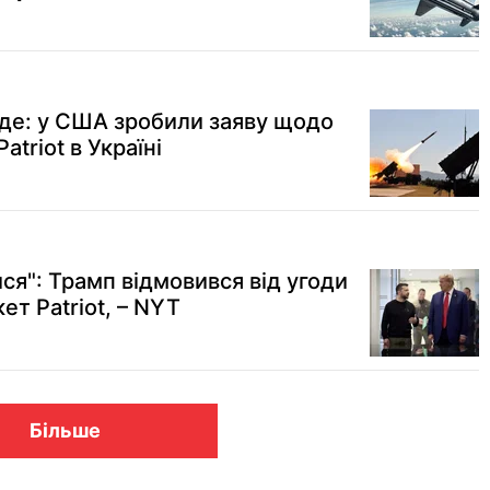
уде: у США зробили заяву щодо
triot в Україні
ся": Трамп відмовився від угоди
ет Patriot, – NYT
Більше