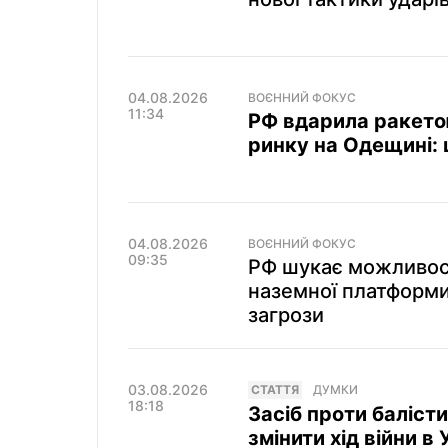
04.08.2026
ВОЄННИЙ ФОКУС
11:34
РФ вдарила ракето
ринку на Одещині: 
04.08.2026
ВОЄННИЙ ФОКУС
09:35
РФ шукає можливост
наземної платформи
загрози
03.08.2026
СТАТТЯ
ДУМКИ
18:18
Засіб проти баліст
змінити хід війни в 