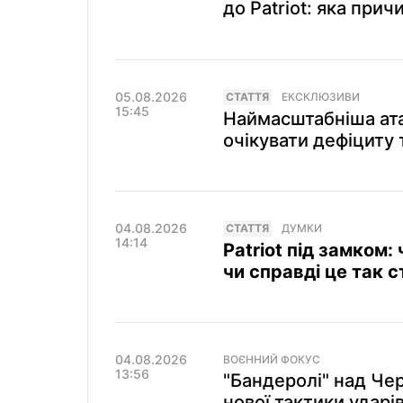
до Patriot: яка прич
05.08.2026
СТАТТЯ
ЕКСКЛЮЗИВИ
15:45
Наймасштабніша атак
очікувати дефіциту т
04.08.2026
СТАТТЯ
ДУМКИ
14:14
Patriot під замком:
чи справді це так 
04.08.2026
ВОЄННИЙ ФОКУС
13:56
"Бандеролі" над Че
нової тактики ударі