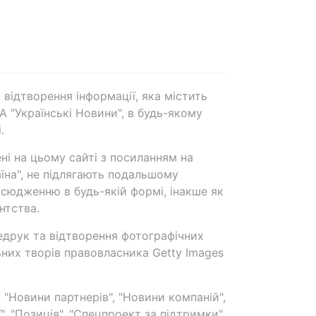
 відтворення інформації, яка містить
А "Українські Новини", в будь-якому
.
ені на цьому сайті з посиланням на
аїна", не підлягають подальшому
сюдженню в будь-якій формі, інакше як
нтства.
едрук та відтворення фотографічних
ьних творів правовласника Getty Images
 "Новини партнерів", "Новини компаній",
ї", "Позиція", "Спецпроект за підтримки"