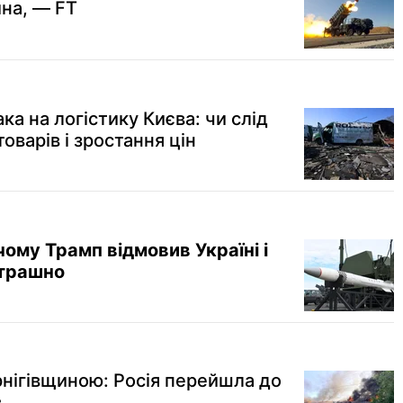
ина, — FT
а на логістику Києва: чи слід
оварів і зростання цін
 чому Трамп відмовив Україні і
страшно
рнігівщиною: Росія перейшла до
в