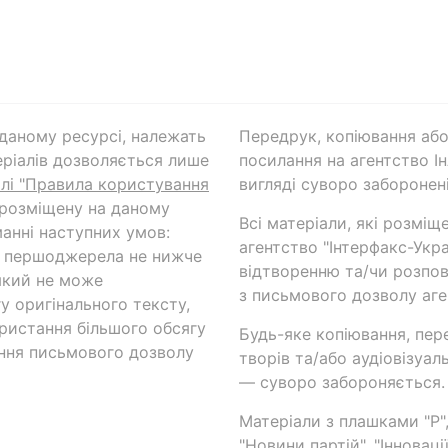
а даному ресурсі, належать
Передрук, копіювання або
ріалів дозволяється лише
посилання на агентство Ін
ілі "Правила користування
вигляді суворо заборонені
 розміщену на даному
Всі матеріали, які розміщ
анні наступних умов:
агентство "Інтерфакс-Укр
и першоджерела не нижче
відтворенню та/чи розпов
який не може
з письмового дозволу аге
у оригінального тексту,
ористання більшого обсягу
Будь-яке копіювання, пер
ння письмового дозволу
творів та/або аудіовізуал
— суворо забороняється.
Матеріали з плашками "Р",
"Новини партій", "Інноваці