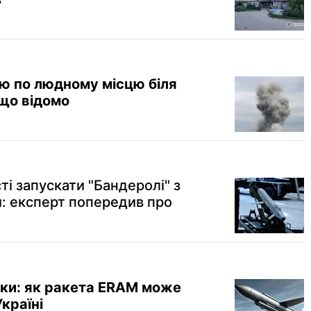
ю по людному місцю біля
що відомо
і запускати "Бандеролі" з
: експерт попередив про
ики: як ракета ERAM може
Україні