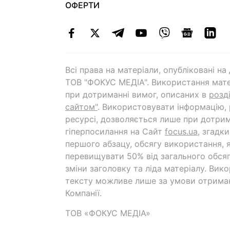
ОФЕРТИ
Всі права на матеріали, опубліковані н
ТОВ "ФОКУС МЕДІА". Використання мате
при дотриманні вимог, описаних в
розд
сайтом"
. Використовувати інформацію,
ресурсі, дозволяється лише при дотрим
гіперпосилання на Cайт
focus.ua
, згадк
першого абзацу, обсягу використання, 
перевищувати 50% від загального обсяг
зміни заголовку та ліда матеріалу. Вик
тексту можливе лише за умови отрима
Компанії.
ТОВ «ФОКУС МЕДІА»