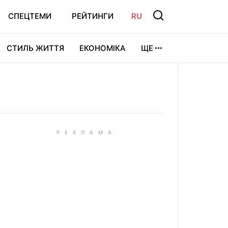
СПЕЦТЕМИ
РЕЙТИНГИ
RU
СТИЛЬ ЖИТТЯ
ЕКОНОМІКА
ЩЕ
ЛЬТУРА
ВІДЕОІГРИ
СПОРТ