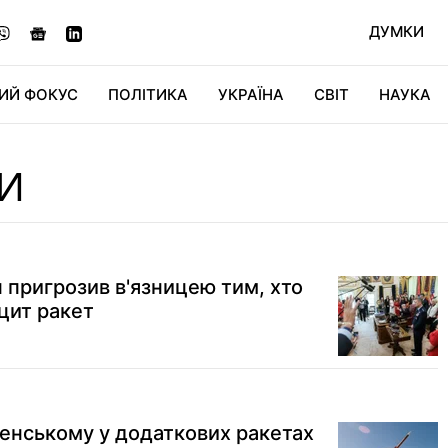
ДУМКИ
ИЙ ФОКУС
ПОЛІТИКА
УКРАЇНА
СВІТ
НАУКА
ДІДЖИТАЛ
АВТО
СВІТФАН
КУ
И
 пригрозив в'язницею тим, хто
іцит ракет
енському у додаткових ракетах