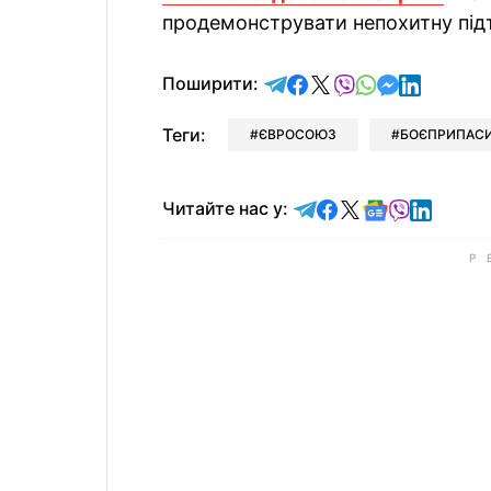
продемонструвати непохитну під
відправити у Telegram
поділитись у Facebo
поділитись у X
відправити у Vi
відправити у
відправит
відправи
Поширити:
Теги:
ЄВРОСОЮЗ
БОЄПРИПАС
Читайте у Telegram
Читайте у Faceb
Читайте у X
Читайте у 
Читайте у
Читайт
Читайте нас у: