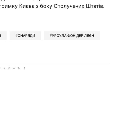
тримку Києва з боку Сполучених Штатів.
ok
ber
 Whatsapp
и у Messenger
ти у LinkedIn
И
СНАРЯДИ
УРСУЛА ФОН ДЕР ЛЯЄН
ook
Google news
 Viber
е у LinkedIn