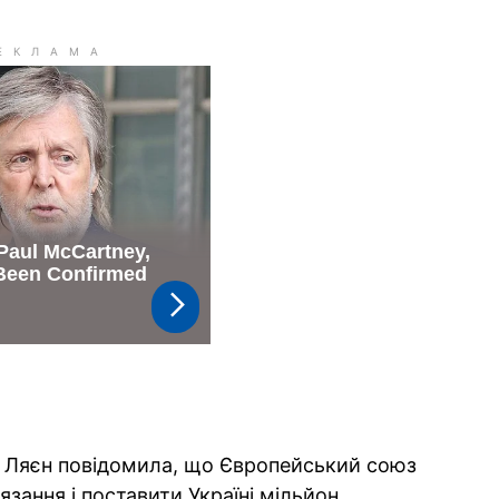
р Ляєн повідомила, що Європейський союз
зання і поставити Україні мільйон