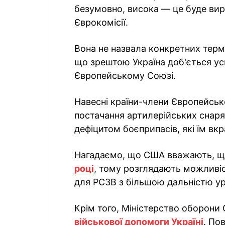
безумовно, висока — це буде ви
Єврокомісії.
Вона не назвала конкретних термі
що зрештою Україна доб'ється усп
Європейському Союзі.
Навесні країни-члени Європейсь
постачання артилерійських снаряд
дефіцитом боєприпасів, які їм вкр
Нагадаємо, що США вважають, що 
році
, тому розглядають можливіс
для РСЗВ з більшою дальністю у
Крім того, Міністерство оборон
військової допомоги Україні
. По