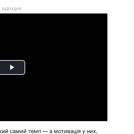
ВІДЕО ДНЯ
Play
Video
ий самий темп — а мотивація у них,