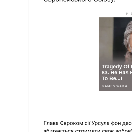
Глава Єврокомісії Урсула фон де
збирається стримати своє зобов'я