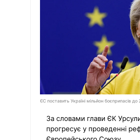
ЄС поставить Україні мільйон боєприпасів до
За словами глави ЄК Урсул
прогресує у проведенні ре
Європейського Союзу.