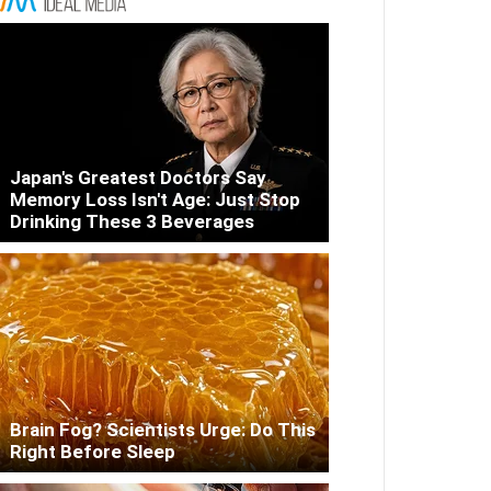
Japan's Greatest Doctors Say
Memory Loss Isn't Age: Just Stop
Drinking These 3 Beverages
Brain Fog? Scientists Urge: Do This
Right Before Sleep