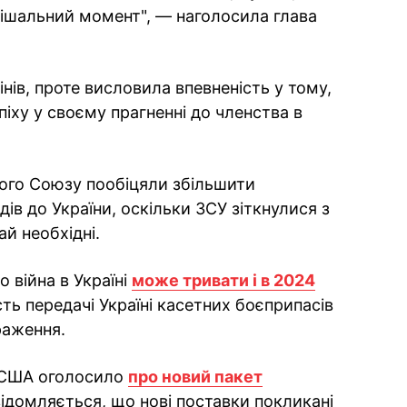
рішальний момент", — наголосила глава
нів, проте висловила впевненість у тому,
іху у своєму прагненні до членства в
кого Союзу пообіцяли збільшити
ів до України, оскільки ЗСУ зіткнулися з
ай необхідні.
війна в Україні
може тривати і в 2024
ть передачі Україні касетних боєприпасів
раження.
и США оголосило
про новий пакет
відомляється, що нові поставки покликані