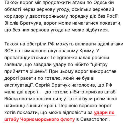
Також ворог міг продовжити атаки по Одеській
області через зернову угоду, оскільки зерновий
коридор у двосторонньому порядку діє без Росії.
Зі слів Братчука, ворог може намагатися показати,
що без них зернова угода не може відбутися.
Також на обстріли РФ можуть впливати вдалі атаки
ЗСУ по тимчасово окупованому Криму. У
пропагандистських Telegram-каналах росіяни
заявили, що завдали удару по нібито "центру
прийняття рішень". При цьому ворог використав
дорогі ракети по готелю, який не був в
експлуатації. Сергій Братчук наголосив, що РФ
мала дві версії — до готелю нібито приїхав штаб
Військово-морських сил; у готелі були розміщені
найманці з інших країн. Першою версією ворог
хотів показати, що може відповісти за
удари по
штабу Чорноморського флоту
в Севастополі.