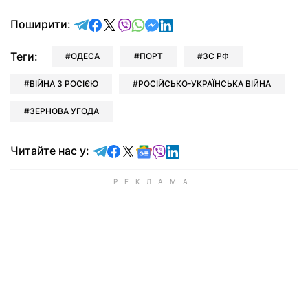
відправити у Telegram
поділитись у Facebook
поділитись у X
відправити у Viber
відправити у Whatsapp
відправити у Messenger
відправити у LinkedIn
Поширити:
Теги:
ОДЕСА
ПОРТ
ЗС РФ
ВІЙНА З РОСІЄЮ
РОСІЙСЬКО-УКРАЇНСЬКА ВІЙНА
ЗЕРНОВА УГОДА
Читайте у Telegram
Читайте у Facebook
Читайте у X
Читайте у Google news
Читайте у Viber
Читайте у LinkedIn
Читайте нас у: