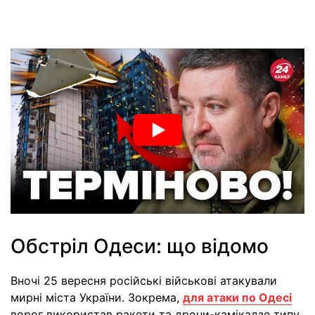
Обстріл Одеси: що відомо
Вночі 25 вересня російські військові атакували
мирні міста України. Зокрема,
для атаки по Одесі
ворог використав ракети та дрони-камікадзе типу