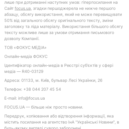
лише при дотриманні наступних умов: гіперпосилання на
Cайт
focus.ua
, згадки першоджерела не нижче першого
абзацу, обсягу використання, який не може перевищувати
50% від загального обсягу оригінального тексту, зміни
заголовку та ліда матеріалу. Використання більшого обсягу
тексту можливе лише за умови отримання письмового
дозволу Компанії.
ТОВ «ФОКУС МЕДІА»
Онлайн-медіа ФОКУС
Ідентифікатор онлайн-медіа в Реєстрі суб’єктів у сфері
медіа — R40-03129
Адреса: 01133, м. Київ, бульвар Лесі Українки, 26
Телефон: +38 044 207 45 54
E-mail: info@focus.ua
FOCUS.UA — більше ніж просто новини.
Передрук, копіювання або відтворення інформації, яка
містить посилання на агентство ІнА "Українські Новини", в
будь-якому вигляді суворо заборонені.