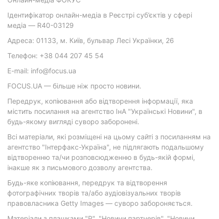
Ідентифікатор онлайн-медіа в Реєстрі суб’єктів у сфері
медіа — R40-03129
Адреса: 01133, м. Київ, бульвар Лесі Українки, 26
Телефон: +38 044 207 45 54
E-mail: info@focus.ua
FOCUS.UA — більше ніж просто новини.
Передрук, копіювання або відтворення інформації, яка
містить посилання на агентство ІнА "Українські Новини", в
будь-якому вигляді суворо заборонені.
Всі матеріали, які розміщені на цьому сайті з посиланням на
агентство "Інтерфакс-Україна", не підлягають подальшому
відтворенню та/чи розповсюдженню в будь-якій формі,
інакше як з письмового дозволу агентства.
Будь-яке копіювання, передрук та відтворення
фотографічних творів та/або аудіовізуальних творів
правовласника Getty Images — суворо забороняється.
Матеріали з плашками "Р", "Новини партнерів", "Новини