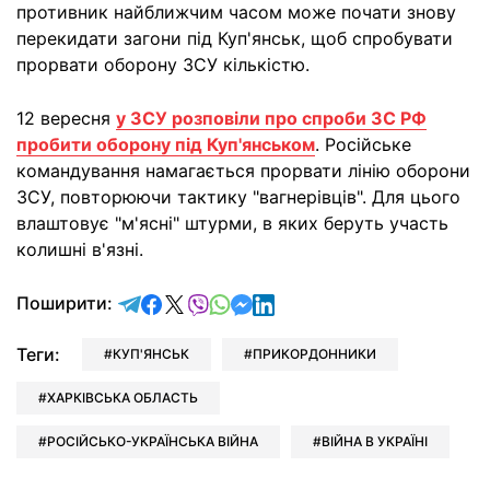
противник найближчим часом може почати знову
перекидати загони під Куп'янськ, щоб спробувати
прорвати оборону ЗСУ кількістю.
12 вересня
у ЗСУ розповіли про спроби ЗС РФ
пробити оборону під Куп'янськом
. Російське
командування намагається прорвати лінію оборони
ЗСУ, повторюючи тактику "вагнерівців". Для цього
влаштовує "м'ясні" штурми, в яких беруть участь
колишні в'язні.
відправити у Telegram
поділитись у Facebook
поділитись у X
відправити у Viber
відправити у Whatsapp
відправити у Messenger
відправити у LinkedIn
Поширити:
Теги:
КУП'ЯНСЬК
ПРИКОРДОННИКИ
ХАРКІВСЬКА ОБЛАСТЬ
РОСІЙСЬКО-УКРАЇНСЬКА ВІЙНА
ВІЙНА В УКРАЇНІ