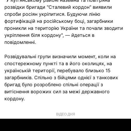
"У Куп'янському районі наземна та повітряна
розвідки бригади "Сталевий кордон" виявили
спроби росіян укріпитися. Будуючи лінію
фортифікацій на російському боці, загарбники
проникли на територію України та почали зводити
укріплення біля кордону", — йдеться в
повідомленні.
Розвідувальні групи визначили момент, коли на
спостережному пункті та в його околицях, на
українській території, перебувало близько 15
загарбників. Спільно з бійцями однієї з танкових
бригад було розроблено спільні операції з
витіснення ворожих сил за межі державного
кордону.
ВІДЕО ДНЯ