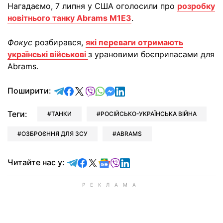
Нагадаємо, 7 липня у США оголосили про
розробку
новітнього танку Abrams M1E3
.
Фокус
розбирався,
які переваги отримають
українські військові
з урановими боєприпасами для
Abrams.
відправити у Telegram
поділитись у Facebook
поділитись у X
відправити у Viber
відправити у Whatsapp
відправити у Messenger
відправити у LinkedIn
Поширити:
Теги:
ТАНКИ
РОСІЙСЬКО-УКРАЇНСЬКА ВІЙНА
ОЗБРОЄННЯ ДЛЯ ЗСУ
ABRAMS
Читайте у Telegram
Читайте у Facebook
Читайте у X
Читайте у Google news
Читайте у Viber
Читайте у LinkedIn
Читайте нас у: