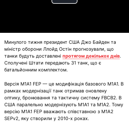
Play
Video
Минулого тижня президент США Джо Байден та
міністр оборони Ллойд Остін прогнозували, що
танки будуть доставлені
протягом декількох днів
.
Сполучені Штати передають 31 танк, що є
батальйонним комплектом.
Версія M1A1 FEP — це модифікація базового M1A1. В
рамках модернізації танк отримав оновлену
оптику, бронювання та тактичну систему FBCB2. В
США паралельно модернізують M1A1 та M1A2. Тому
версію M1A1 FEP вважають співставною з M1A2
SEPv2, яку створили у 2010-х роках.