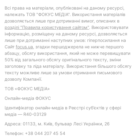
Всі права на матеріали, опубліковані на даному ресурсі,
належать ТОВ "ФОКУС МЕДІА". Використання матеріалів
дозволяється лише при дотриманні вимог, описаних в
розділі "Правила користування сайтом"
. Використовувати
інформацію, розміщену на даному ресурсі, дозволяється
лише при дотриманні наступних умов: гіперпосилання на
Cайт
focus.ua
, згадки першоджерела не нижче першого
абзацу, обсягу використання, який не може перевищувати
50% від загального обсягу оригінального тексту, зміни
заголовку та ліда матеріалу. Використання більшого обсягу
тексту можливе лише за умови отримання письмового
дозволу Компанії.
ТОВ «ФОКУС МЕДІА»
Онлайн-медіа ФОКУС
Ідентифікатор онлайн-медіа в Реєстрі суб’єктів у сфері
медіа — R40-03129
Адреса: 01133, м. Київ, бульвар Лесі Українки, 26
Телефон: +38 044 207 45 54