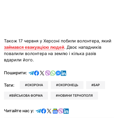
Також 17 червня у Херсоні побили волонтера, який
займався евакуацією людей
. Двоє нападників
повалили волонтера на землю і кілька разів
вдарили його.
відправити у Telegram
поділитись у Facebook
поділитись у X
відправити у Viber
відправити у Whatsapp
відправити у Messenger
відправити у LinkedIn
Поширити:
Теги:
ОХОРОНА
ОХОРОНЕЦЬ
БАР
ВІЙСЬКОВА ФОРМА
НОВИНИ ТЕРНОПОЛЯ
Читайте у Telegram
Читайте у Facebook
Читайте у X
Читайте у Google news
Читайте у Viber
Читайте у LinkedIn
Читайте нас у: