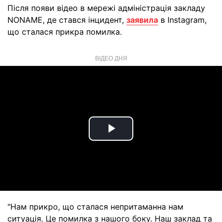
Після появи відео в мережі адміністрація закладу
NONAME, де стався інцидент,
заявила
в Instagram,
що сталася прикра помилка.
ВІДЕО ДНЯ
Play
Video
"Нам прикро, що сталася непритаманна нам
ситуація. Це помилка з нашого боку. Наш заклад та