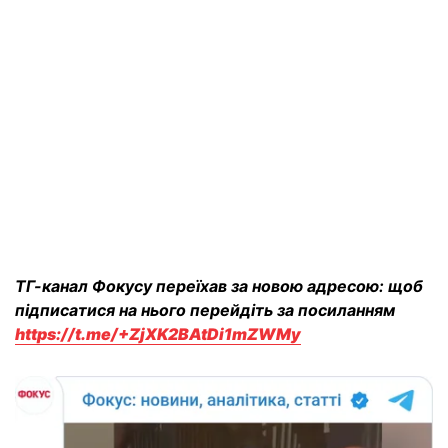
ТГ-канал Фокусу переїхав за новою адресою: щоб
підписатися на нього перейдіть за посиланням
https://t.me/+ZjXK2BAtDi1mZWMy