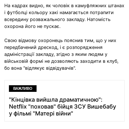
На кадрах видно, як чоловік в камуфляжних штанах
і футболці кольору хакі намагається потрапити
всередину розважального закладу. Натомість
охорона його не пускає.
Свою відмову охоронець пояснив тим, що у них
передбачений дрескод, і є розпорядження
адміністрації закладу, згідно з яким людям у
військовій формі не дозволяють заходити в клуб,
бо вона "відлякує відвідувачів".
ВАЖЛИВО
"Кінцівка вийшла драматичною":
Netflix "поховав" бійця ЗСУ Вишебабу
у фільмі "Матері війни"