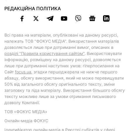
РЕДАКЦІЙНА ПОЛІТИКА
Всі права на матеріали, опубліковані на даному ресурсі,
належать ТОВ "ФОКУС МЕДІА". Використання матеріалів
дозволяється лише при дотриманні вимог, описаних в
розділі "Правила користування сайтом"
. Використовувати
інформацію, розміщену на даному ресурсі, дозволяється
лише при дотриманні наступних умов: гіперпосилання на
Cайт
focus.ua
, згадки першоджерела не нижче першого
абзацу, обсягу використання, який не може перевищувати
50% від загального обсягу оригінального тексту, зміни
заголовку та ліда матеріалу. Використання більшого обсягу
тексту можливе лише за умови отримання письмового
дозволу Компанії.
ТОВ «ФОКУС МЕДІА»
Онлайн-медіа ФОКУС
Ідентифікатор онлайн-медіа в Реєстрі суб’єктів у сфері