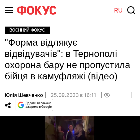
RU
ВОЄННИЙ ФОКУС
"Форма відлякує
відвідувачів": в Тернополі
охорона бару не пропустила
бійця в камуфляжі (відео)
Юлія Шевченко
25.09.2023 в 16:11
0