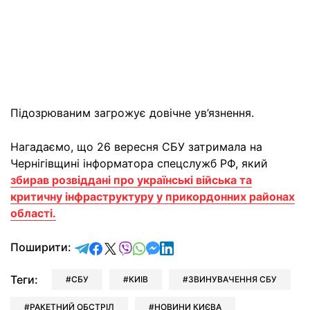
Підозрюваним загрожує довічне ув’язнення.
Нагадаємо, що 26 вересня СБУ затримала на
Чернігівщині інформатора спецслужб РФ, який
збирав розвіддані про українські війська та
критичну інфраструктуру у прикордонних районах
області.
відправити у Telegram
поділитись у Facebook
поділитись у X
відправити у Viber
відправити у Whatsapp
відправити у Messenger
відправити у LinkedIn
Поширити:
Теги:
СБУ
КИІВ
ЗВИНУВАЧЕННЯ СБУ
РАКЕТНИЙ ОБСТРІЛ
НОВИНИ КИЄВА