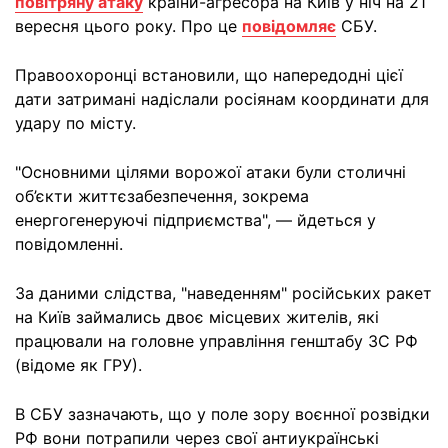
повітряну атаку
країни-агресора на Київ у ніч на 21
вересня цього року. Про це
повідомляє
СБУ.
Правоохоронці встановили, що напередодні цієї
дати затримані надіслали росіянам координати для
удару по місту.
"Основними цілями ворожої атаки були столичні
об’єкти життєзабезпечення, зокрема
енергогенеруючі підприємства", — йдеться у
повідомленні.
За даними слідства, "наведенням" російських ракет
на Київ займались двоє місцевих жителів, які
працювали на головне управління генштабу ЗС РФ
(відоме як ГРУ).
В СБУ зазначають, що у поле зору воєнної розвідки
РФ вони потрапили через свої антиукраїнські