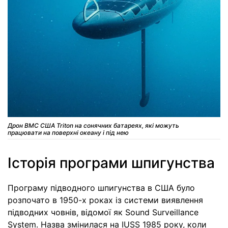
Дрон ВМС США Triton на сонячних батареях, які можуть
працювати на поверхні океану і під нею
Історія програми шпигунства
Програму підводного шпигунства в США було
розпочато в 1950-х роках із системи виявлення
підводних човнів, відомої як Sound Surveillance
System. Назва змінилася на IUSS 1985 року, коли