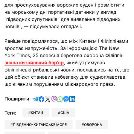
для прослуховування ворожих суден і розмістити
на морському дні портативні датчики у вигляді
"підводних супутників" для виявлення підводних
човнів", — підсумували оглядачі.
Раніше повідомлялося, що між Китаєм і Філіппінами
зростає напруженість. За інформацією The New
York Times, 25 вересня берегова охорона Філіппін
зняла китайський бар'єр
, який утримував
філіппінські рибальські човни, пославшись на те, що
цей об'єкт становив небезпеку для судноплавства,
що є явним порушенням міжнародного права.
відправити у Telegram
поділитись у Facebook
поділитись у X
відправити у Viber
відправити у Whatsapp
відправити у Messenger
відправити у LinkedIn
Поширити:
Теги:
КИТАЙ
США
ПІВДЕННО-КИТАЙСЬКЕ МОРЕ
ОБОРОНА