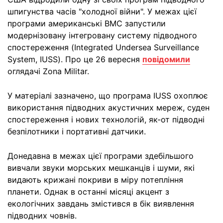
шпигунства часів "холодної війни". У межах цієї
програми американські ВМС запустили
модернізовану інтегровану систему підводного
спостереження (Integrated Undersea Surveillance
System, IUSS). Про це 26 вересня
повідомили
оглядачі Zona Militar.
У матеріалі зазначено, що програма IUSS охоплює
використання підводних акустичних мереж, суден
спостереження і нових технологій, як-от підводні
безпілотники і портативні датчики.
Донедавна в межах цієї програми здебільшого
вивчали звуки морських мешканців і шуми, які
видають крижані покриви в міру потепління
планети. Однак в останні місяці акцент з
екологічних завдань змістився в бік виявлення
підводних човнів.