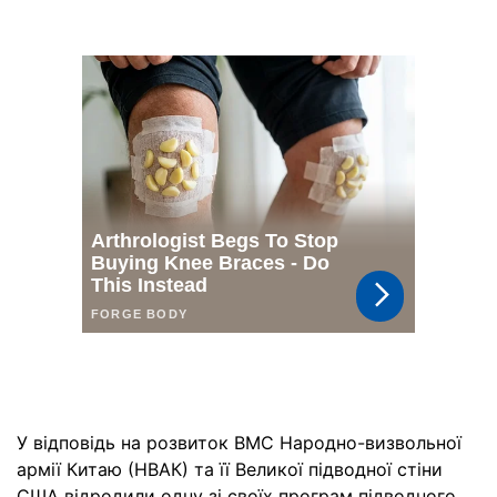
У відповідь на розвиток ВМС Народно-визвольної
армії Китаю (НВАК) та її Великої підводної стіни
США відродили одну зі своїх програм підводного