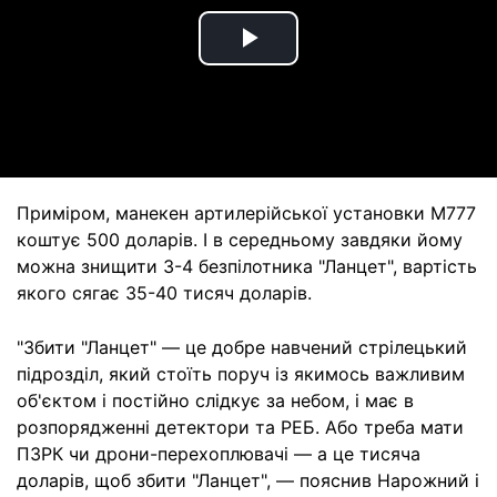
Play
Video
Приміром, манекен артилерійської установки М777
коштує 500 доларів. І в середньому завдяки йому
можна знищити 3-4 безпілотника "Ланцет", вартість
якого сягає 35-40 тисяч доларів.
"Збити "Ланцет" — це добре навчений стрілецький
підрозділ, який стоїть поруч із якимось важливим
об'єктом і постійно слідкує за небом, і має в
розпорядженні детектори та РЕБ. Або треба мати
ПЗРК чи дрони-перехоплювачі — а це тисяча
доларів, щоб збити "Ланцет", — пояснив Нарожний і