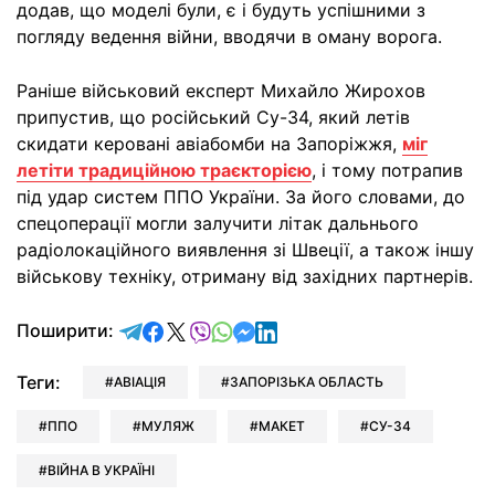
додав, що моделі були, є і будуть успішними з
погляду ведення війни, вводячи в оману ворога.
Раніше військовий експерт Михайло Жирохов
припустив, що російський Су-34, який летів
скидати керовані авіабомби на Запоріжжя,
міг
летіти традиційною траєкторією
, і тому потрапив
під удар систем ППО України. За його словами, до
спецоперації могли залучити літак дальнього
радіолокаційного виявлення зі Швеції, а також іншу
військову техніку, отриману від західних партнерів.
відправити у Telegram
поділитись у Facebook
поділитись у X
відправити у Viber
відправити у Whatsapp
відправити у Messenger
відправити у LinkedIn
Поширити:
Теги:
АВІАЦІЯ
ЗАПОРІЗЬКА ОБЛАСТЬ
ППО
МУЛЯЖ
МАКЕТ
СУ-34
ВІЙНА В УКРАЇНІ