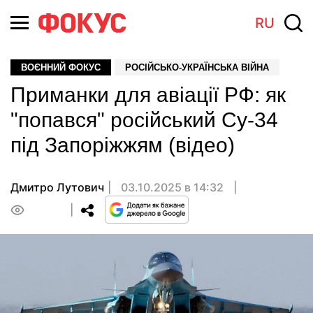
RU
ВОЄННИЙ ФОКУС
РОСІЙСЬКО-УКРАЇНСЬКА ВІЙНА
Приманки для авіації РФ: як
"попався" російський Су-34
під Запоріжжям (відео)
Дмитро Лутович
03.10.2025 в 14:32
0