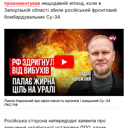
прокоментував
нещодавній епізод, коли в
Запорізькій області збили російський фронтовий
бомбардувальник Су-34.
Павло Нарожний про ефективність муляжів і знищений Су-34
ПКС РФ
Російська сторона напередодні заявила про
знищення української установки ППО, однак