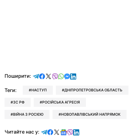
відправити у Telegram
поділитись у Facebook
поділитись у X
відправити у Viber
відправити у Whatsapp
відправити у Messenger
відправити у LinkedIn
Поширити:
Теги:
НАСТУП
ДНІПРОПЕТРОВСЬКА ОБЛАСТЬ
ЗС РФ
РОСІЙСЬКА АГРЕСІЯ
ВІЙНА З РОСІЄЮ
НОВОПАВЛІВСЬКИЙ НАПРЯМОК
Читайте у Telegram
Читайте у Facebook
Читайте у X
Читайте у Google news
Читайте у Viber
Читайте у LinkedIn
Читайте нас у: