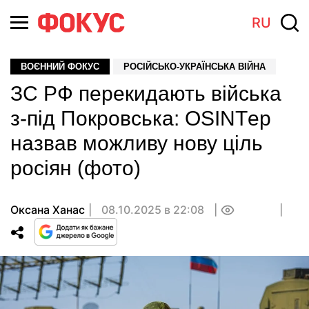
RU
ВОЄННИЙ ФОКУС
РОСІЙСЬКО-УКРАЇНСЬКА ВІЙНА
ЗС РФ перекидають війська
з-під Покровська: OSINTер
назвав можливу нову ціль
росіян (фото)
Оксана Ханас
08.10.2025 в 22:08
0