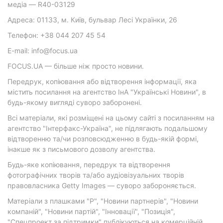
медіа — R40-03129
Адреса: 01133, м. Київ, бульвар Лесі Українки, 26
Телефон: +38 044 207 45 54
E-mail: info@focus.ua
FOCUS.UA — більше ніж просто новини.
Передрук, копіювання або відтворення інформації, яка
містить посилання на агентство ІнА "Українські Новини", в
будь-якому вигляді суворо заборонені.
Всі матеріали, які розміщені на цьому сайті з посиланням на
агентство "Інтерфакс-Україна", не підлягають подальшому
відтворенню та/чи розповсюдженню в будь-якій формі,
інакше як з письмового дозволу агентства.
Будь-яке копіювання, передрук та відтворення
фотографічних творів та/або аудіовізуальних творів
правовласника Getty Images — суворо забороняється.
Матеріали з плашками "Р", "Новини партнерів", "Новини
компаній", "Новини партій", "Інновації", "Позиція",
"Спецпроект за підтримки" публікуються на комерційній