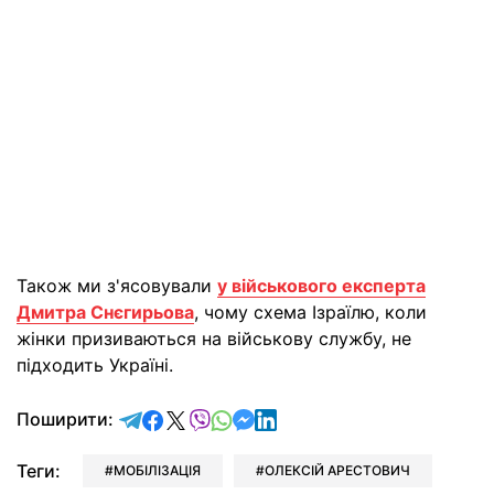
Також ми з'ясовували
у військового експерта
Дмитра Снєгирьова
, чому схема Ізраїлю, коли
жінки призиваються на військову службу, не
підходить Україні.
відправити у Telegram
поділитись у Facebook
поділитись у X
відправити у Viber
відправити у Whatsapp
відправити у Messenger
відправити у LinkedIn
Поширити:
Теги:
МОБІЛІЗАЦІЯ
ОЛЕКСІЙ АРЕСТОВИЧ