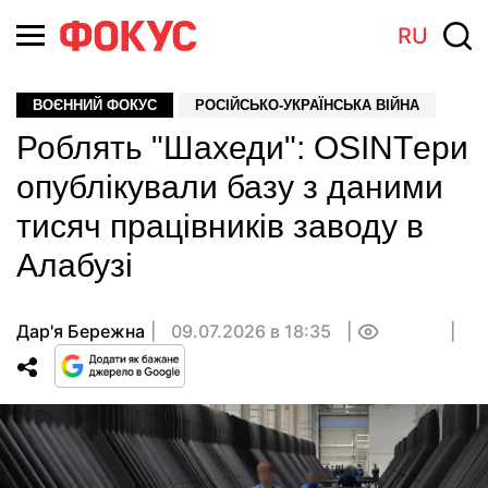
RU
ВОЄННИЙ ФОКУС
РОСІЙСЬКО-УКРАЇНСЬКА ВІЙНА
Роблять "Шахеди": OSINTери
опублікували базу з даними
тисяч працівників заводу в
Алабузі
Дар'я Бережна
09.07.2026 в 18:35
0