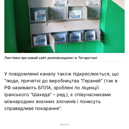
Листівки про новий сайт розповсюдили і в Татарстані
У повідомленні каналу також підкреслюється, що
"люди, причетні до виробництва "Гераней" (так в
РФ називають БПЛА, зроблені по ліценції
іранського "Шахеда" – ред.), є співучасниками
міжнародних воєнних злочинів і понесуть
справедливе покарання".
РЕКЛАМА