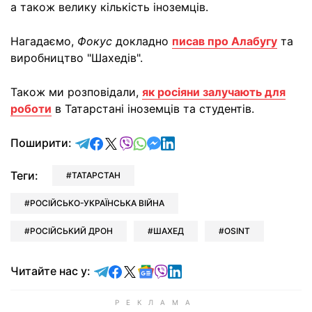
а також велику кількість іноземців.
Нагадаємо,
Фокус
докладно
писав про Алабугу
та
виробництво "Шахедів".
Також ми розповідали,
як росіяни залучають для
роботи
в Татарстані іноземців та студентів.
відправити у Telegram
поділитись у Facebook
поділитись у X
відправити у Viber
відправити у Whatsapp
відправити у Messenger
відправити у LinkedIn
Поширити:
Теги:
ТАТАРСТАН
РОСІЙСЬКО-УКРАЇНСЬКА ВІЙНА
РОСІЙСЬКИЙ ДРОН
ШАХЕД
OSINT
Читайте у Telegram
Читайте у Facebook
Читайте у X
Читайте у Google news
Читайте у Viber
Читайте у LinkedIn
Читайте нас у: