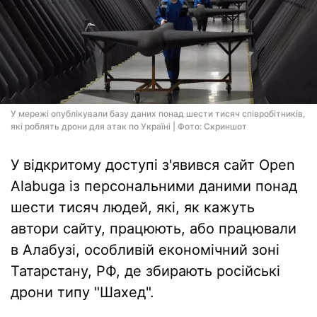
У мережі опублікували базу даних понад шести тисяч співробітників,
які роблять дрони для атак по Україні | Фото: Скриншот
У відкритому доступі з'явився сайт Open
Alabuga із персональними даними понад
шести тисяч людей, які, як кажуть
автори сайту, працюють, або працювали
в Алабузі, особливій економічний зоні
Татарстану, РФ, де збирають російські
дрони типу "Шахед".