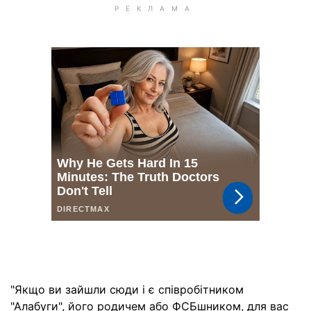
"Якщо ви зайшли сюди і є співробітником
"Алабуги", його родичем або ФСБшником, для вас