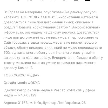
Всі права на матеріали, опубліковані на даному ресурсі,
належать ТОВ "ФОКУС МЕДІА". Використання матеріалів
дозволяється лише при дотриманні вимог, описаних в
розділі "Правила користування сайтом"
. Використовувати
інформацію, розміщену на даному ресурсі, дозволяється
лише при дотриманні наступних умов: гіперпосилання на
Cайт
focus.ua
, згадки першоджерела не нижче першого
абзацу, обсягу використання, який не може перевищувати
50% від загального обсягу оригінального тексту, зміни
заголовку та ліда матеріалу. Використання більшого обсягу
тексту можливе лише за умови отримання письмового
дозволу Компанії.
ТОВ «ФОКУС МЕДІА»
Онлайн-медіа ФОКУС
Ідентифікатор онлайн-медіа в Реєстрі суб’єктів у сфері
медіа — R40-03129
Адреса: 01133, м. Київ, бульвар Лесі Українки, 26